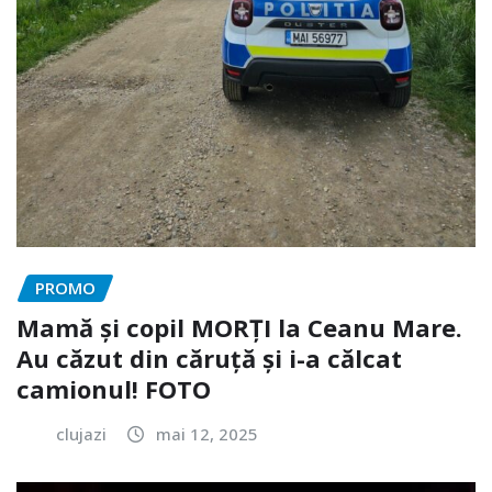
PROMO
Mamă și copil MORȚI la Ceanu Mare.
Au căzut din căruță și i-a călcat
camionul! FOTO
clujazi
mai 12, 2025