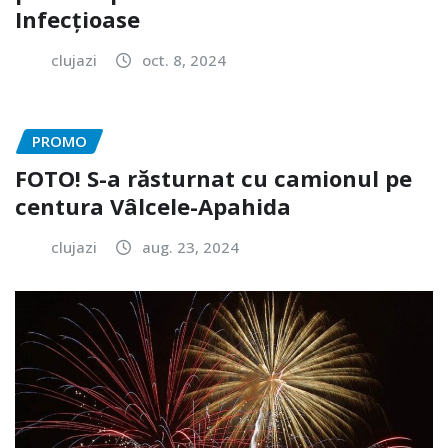
Infecțioase
clujazi
oct. 8, 2024
PROMO
FOTO! S-a răsturnat cu camionul pe
centura Vâlcele-Apahida
clujazi
aug. 23, 2024