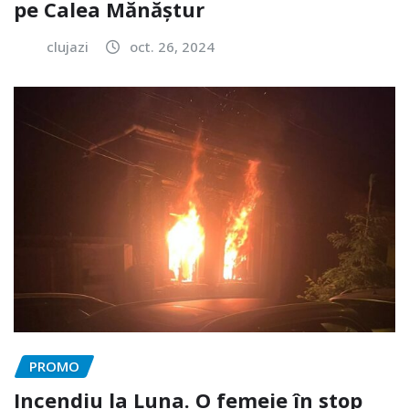
pe Calea Mănăștur
clujazi
oct. 26, 2024
PROMO
Incendiu la Luna. O femeie în stop