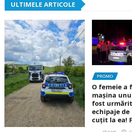
ULTIMELE ARTICOLE
PROMO
O femeie a 
mașina unui 
fost urmărit
echipaje de 
cuțit la ea!
clujazi
i