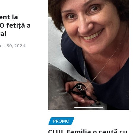
ent la
O fetiță a
tal
ct. 30, 2024
PROMO
CLUJ. Familia o caută cu