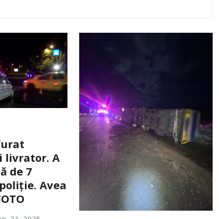
furat
livrator. A
ă de 7
poliție. Avea
 FOTO
an. 21, 2025