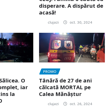
disperare. A dispărut de
acasă!
clujazi
oct. 30, 2024
PROMO
Sălicea. O
Tânără de 27 de ani
omplet, iar
călcată MORTAL pe
ins la
Calea Mănăștur
O
clujazi
oct. 26, 2024