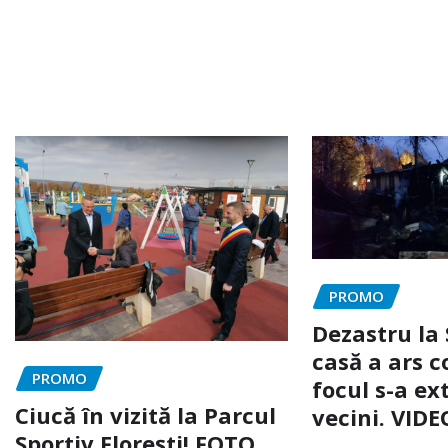
PROMO
Dezastru la 
casă a ars c
PROMO
focul s-a ext
Ciucă în vizită la Parcul
vecini. VIDE
Sportiv Florești! FOTO