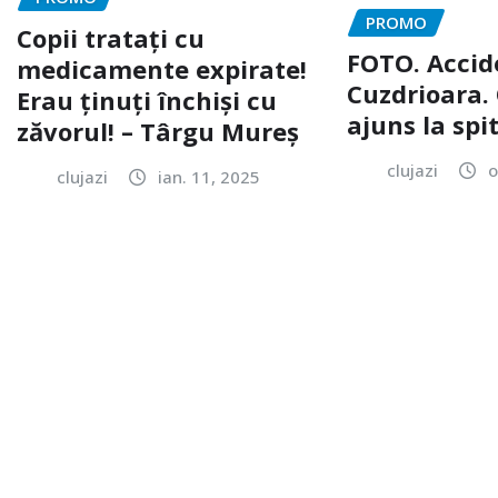
PROMO
Copii tratați cu
FOTO. Accid
medicamente expirate!
Cuzdrioara. 
Erau ținuți închiși cu
ajuns la spi
zăvorul! – Târgu Mureș
clujazi
o
clujazi
ian. 11, 2025