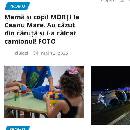
PROMO
Mamă și copil MORȚI la
Ceanu Mare. Au căzut
din căruță și i-a călcat
camionul! FOTO
clujazi
mai 12, 2025
PROMO