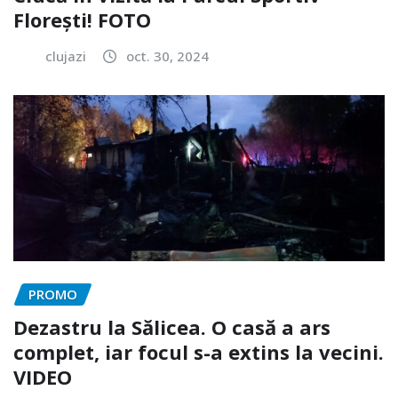
Florești! FOTO
clujazi
oct. 30, 2024
PROMO
Dezastru la Sălicea. O casă a ars
complet, iar focul s-a extins la vecini.
VIDEO