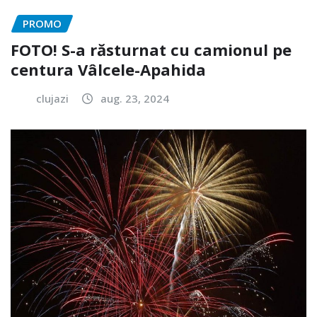
PROMO
FOTO! S-a răsturnat cu camionul pe
centura Vâlcele-Apahida
clujazi
aug. 23, 2024