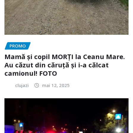
PROMO
Mamă și copil MORȚI la Ceanu Mare.
Au căzut din căruță și i-a călcat
camionul! FOTO
clujazi
mai 12, 2025