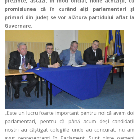
prezinte, astăzi, în mod oficial, noile achiziții, cu
promisiunea că în curând alți parlamentari și
primari din județ se vor alătura partidului aflat la
Guvernare.
„Este un lucru foarte important pentru noi că avem doi
parlamentari, pentru că până acum deși candidații
noștri au câștigat colegiile unde au concurat, nu am
avut reprezentanți în Parlament. Sunt niște oameni