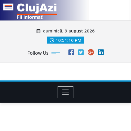
Skip
duminică, 9 august 2026
to
content
10:51:13 PM
Follow Us