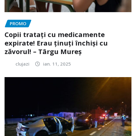
PROMO
Copii tratați cu medicamente
expirate! Erau ținuți închiși cu
zăvorul! – Târgu Mureș
clujazi
ian. 11, 2025