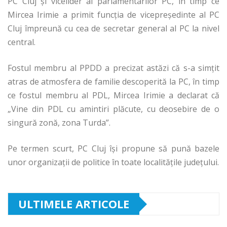
PC Cluj și vicelider al parlamentarilor PC, în timp ce
Mircea Irimie a primit funcția de vicepreședinte al PC
Cluj împreună cu cea de secretar general al PC la nivel
central.
Fostul membru al PPDD a precizat astăzi că s-a simțit
atras de atmosfera de familie descoperită la PC, în timp
ce fostul membru al PDL, Mircea Irimie a declarat că
„Vine din PDL cu amintiri plăcute, cu deosebire de o
singură zonă, zona Turda”.
Pe termen scurt, PC Cluj își propune să pună bazele
unor organizații de politice în toate localitățile județului.
ULTIMELE ARTICOLE