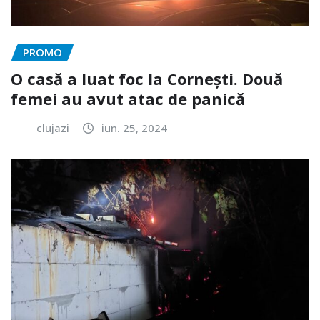
PROMO
O casă a luat foc la Cornești. Două
femei au avut atac de panică
clujazi
iun. 25, 2024