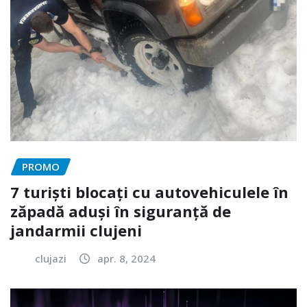
PROMO
7 turiști blocați cu autovehiculele în
zăpadă aduși în siguranță de
jandarmii clujeni
clujazi
apr. 8, 2024