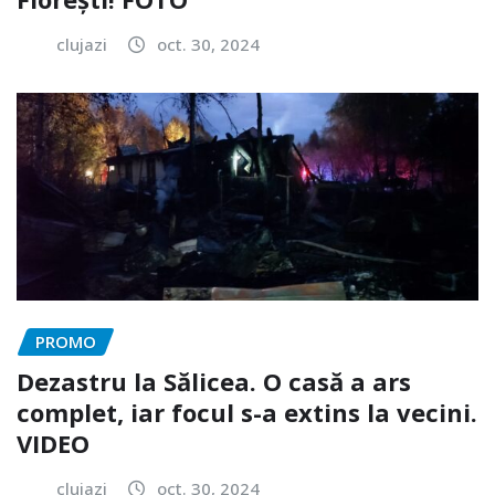
clujazi
oct. 30, 2024
PROMO
Dezastru la Sălicea. O casă a ars
complet, iar focul s-a extins la vecini.
VIDEO
clujazi
oct. 30, 2024