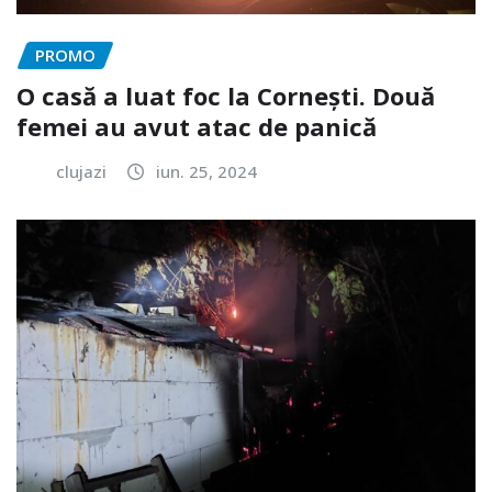
PROMO
O casă a luat foc la Cornești. Două
femei au avut atac de panică
clujazi
iun. 25, 2024