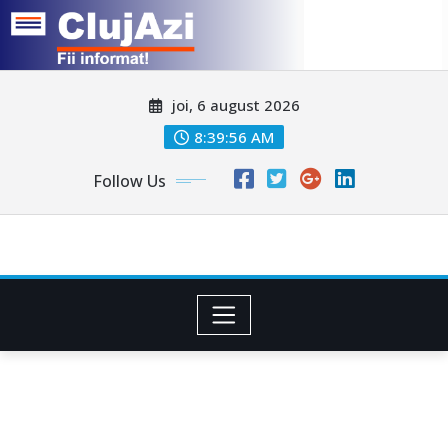
Skip
joi, 6 august 2026
to
content
8:39:58 AM
Follow Us