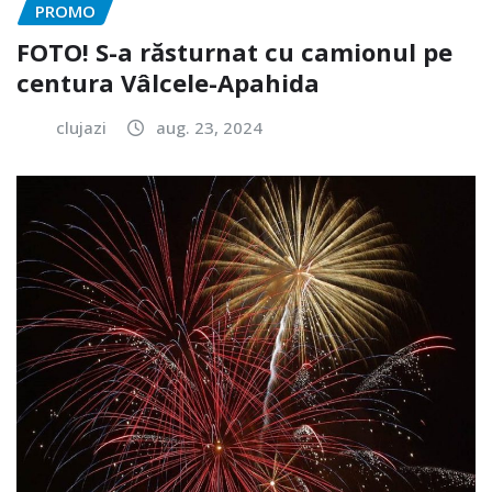
PROMO
FOTO! S-a răsturnat cu camionul pe
centura Vâlcele-Apahida
clujazi
aug. 23, 2024