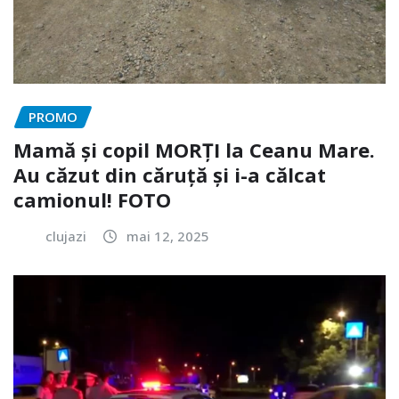
PROMO
Mamă și copil MORȚI la Ceanu Mare.
Au căzut din căruță și i-a călcat
camionul! FOTO
clujazi
mai 12, 2025