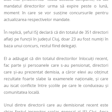
mandatul directorilor urma să expire peste o lună,
moment în care se vor susţine concursurile pentru
actualizarea respectivelor mandate.
În replică, şeful ISJ declară că din totalul de 351 directori
aflaţi pe funcţii în judeţul Cluj, doar 23 au fost numiţi în
baza unui concurs, restul fiind delegaţi.
El a adăugat că din totalul directorilor înlocuiţi recent,
fac parte şi persoanele care s-au pensionat, directori
care şi-au prezentat demisia, a căror elevi au obţinut
rezultate foarte slabe la examenele naţionale, şi care
au iscat conflicte între şcolile pe care le conduceau şi
comunitatea locală.
Unul dintre directorii care au demisionat recent este
chiar fostul inspector şcolar general al ISJ Cluj, Anca