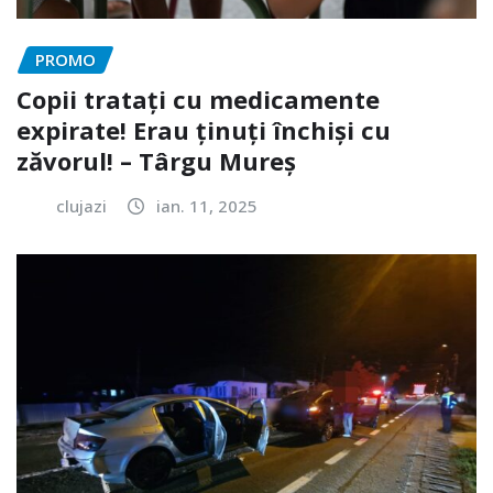
PROMO
Copii tratați cu medicamente
expirate! Erau ținuți închiși cu
zăvorul! – Târgu Mureș
clujazi
ian. 11, 2025