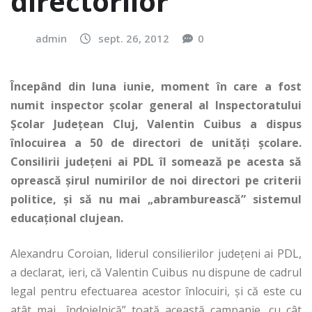
directorilor
admin
sept. 26, 2012
0
Începând din luna iunie, moment în care a fost
numit inspector şcolar general al Inspectoratului
Şcolar Judeţean Cluj, Valentin Cuibus a dispus
înlocuirea a 50 de directori de unităţi şcolare.
Consilirii judeţeni ai PDL îl somează pe acesta să
oprească şirul numirilor de noi directori pe criterii
politice, şi să nu mai „abramburească” sistemul
educaţional clujean.
Alexandru Coroian, liderul consilierilor judeţeni ai PDL,
a declarat, ieri, că Valentin Cuibus nu dispune de cadrul
legal pentru efectuarea acestor înlocuiri, şi că este cu
atât mai „îndoielnică” toată această campanie, cu cât