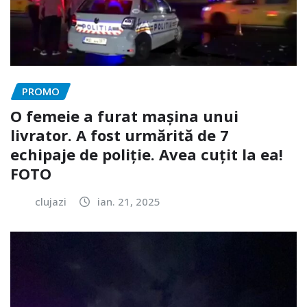
PROMO
O femeie a furat mașina unui
livrator. A fost urmărită de 7
echipaje de poliție. Avea cuțit la ea!
FOTO
clujazi
ian. 21, 2025