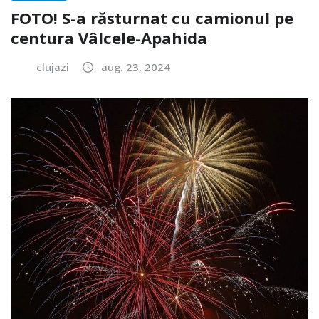
FOTO! S-a răsturnat cu camionul pe
centura Vâlcele-Apahida
clujazi
aug. 23, 2024