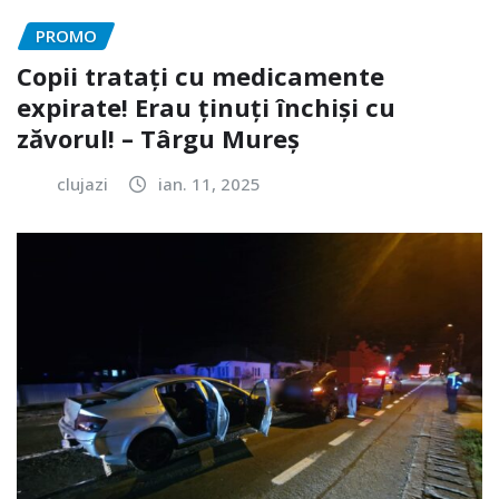
PROMO
Copii tratați cu medicamente
expirate! Erau ținuți închiși cu
zăvorul! – Târgu Mureș
clujazi
ian. 11, 2025