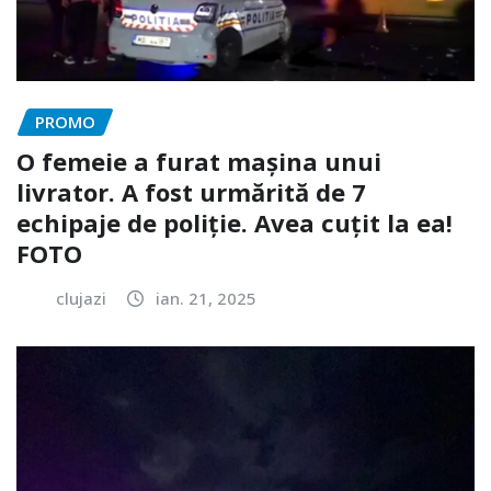
PROMO
O femeie a furat mașina unui
livrator. A fost urmărită de 7
echipaje de poliție. Avea cuțit la ea!
FOTO
clujazi
ian. 21, 2025