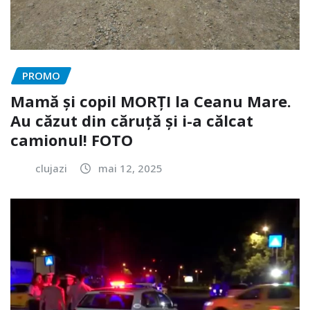
PROMO
Mamă și copil MORȚI la Ceanu Mare.
Au căzut din căruță și i-a călcat
camionul! FOTO
clujazi
mai 12, 2025