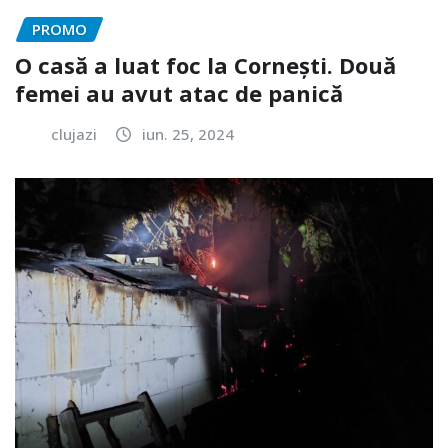
PROMO
O casă a luat foc la Cornești. Două
femei au avut atac de panică
clujazi
iun. 25, 2024