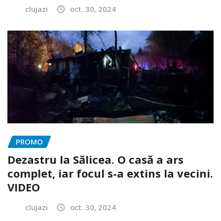
clujazi
oct. 30, 2024
PROMO
Dezastru la Sălicea. O casă a ars
complet, iar focul s-a extins la vecini.
VIDEO
clujazi
oct. 30, 2024