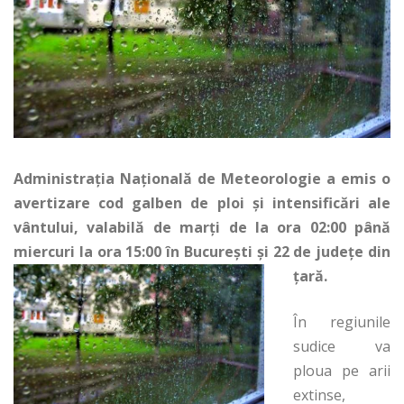
Administraţia Naţională de Meteorologie a emis o
avertizare cod galben de ploi şi intensificări ale
vântului, valabilă de marţi de la ora 02:00 până
miercuri la ora 15:00 în Bucureşti şi 22 de judeţe din
ţară.
În regiunile
sudice va
ploua pe arii
extinse,