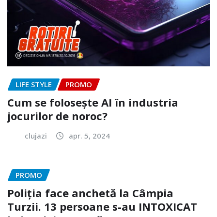
LIFE STYLE
PROMO
Cum se folosește AI în industria
jocurilor de noroc?
clujazi
apr. 5, 2024
PROMO
Poliția face anchetă la Câmpia
Turzii. 13 persoane s-au INTOXICAT