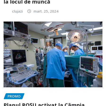
la locul de muncă
clujazi
mart. 25, 2024
PROMO
Planul ROȘU activat la Câmpia