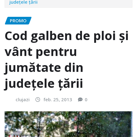
judeţele ţării
PROMO
Cod galben de ploi şi
vânt pentru
jumătate din
judeţele ţării
clujazi
feb. 25, 2013
0