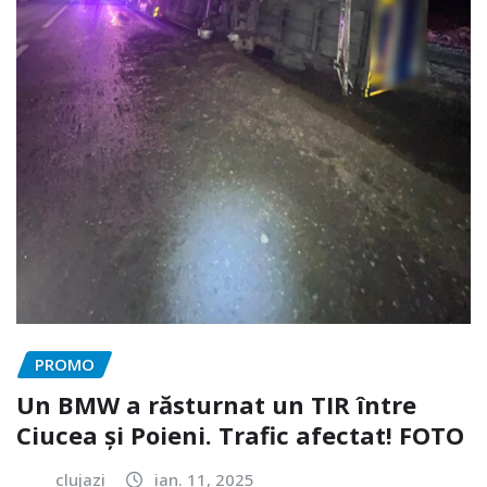
PROMO
Un BMW a răsturnat un TIR între
Ciucea și Poieni. Trafic afectat! FOTO
clujazi
ian. 11, 2025