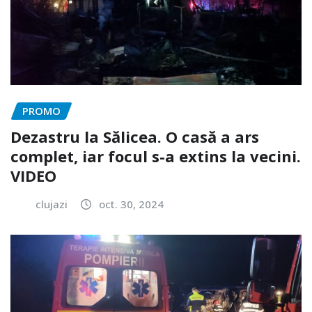
PROMO
Dezastru la Sălicea. O casă a ars
complet, iar focul s-a extins la vecini.
VIDEO
clujazi
oct. 30, 2024