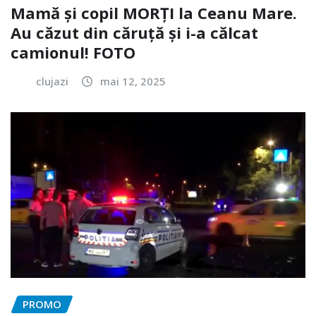
Mamă și copil MORȚI la Ceanu Mare.
Au căzut din căruță și i-a călcat
camionul! FOTO
clujazi
mai 12, 2025
PROMO