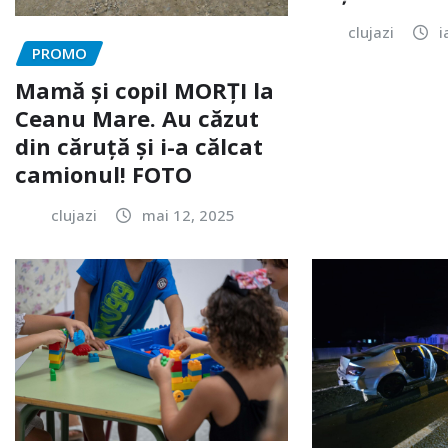
clujazi
i
PROMO
Mamă și copil MORȚI la
Ceanu Mare. Au căzut
din căruță și i-a călcat
camionul! FOTO
clujazi
mai 12, 2025