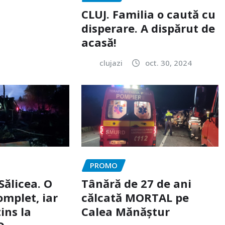
CLUJ. Familia o caută cu
disperare. A dispărut de
acasă!
clujazi
oct. 30, 2024
PROMO
Sălicea. O
Tânără de 27 de ani
omplet, iar
călcată MORTAL pe
ins la
Calea Mănăștur