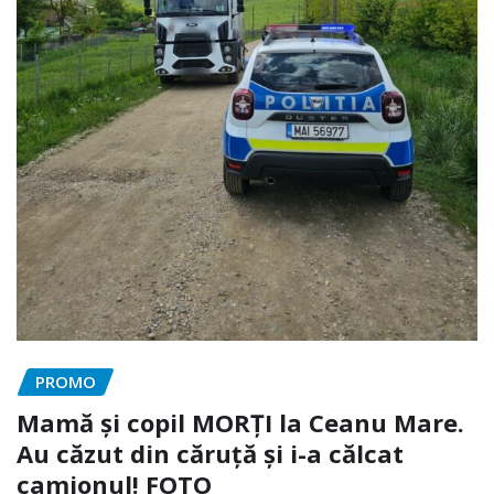
PROMO
Mamă și copil MORȚI la Ceanu Mare.
Au căzut din căruță și i-a călcat
camionul! FOTO