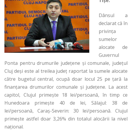
Tișe.
Dânsul a
declarat că în
privința
sumelor
alocate de
Guvernul
Ponta pentru drumurile județene și comunale, județul
Cluj deși este al treilea județ raportat la sumele alocate
către bugetul central, ocupă doar locul 25 pe țară la
finanțarea drumurilor comunale și județene. La acest
capitol, Clujul primește 18 lei/persoană, în timp ce
Hunedoara primește 40 de lei, Sălajul: 38 de
lei/persoană, Caraș-Severin: 30 lei/persoană. Clujul
primește astfel doar 3,26% din totalul alocării la nivel
național.