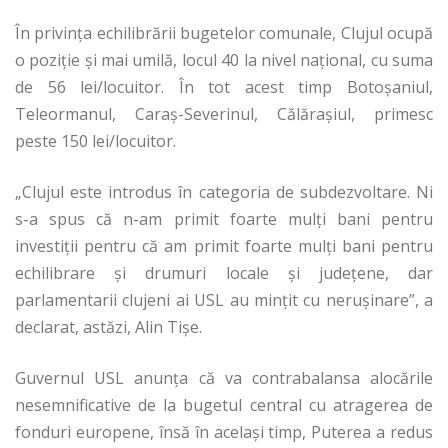
În privința echilibrării bugetelor comunale, Clujul ocupă
o poziție și mai umilă, locul 40 la nivel național, cu suma
de 56 lei/locuitor. În tot acest timp Botoșaniul,
Teleormanul, Caraș-Severinul, Călărașiul, primesc
peste 150 lei/locuitor.
„Clujul este introdus în categoria de subdezvoltare. Ni
s-a spus că n-am primit foarte mulți bani pentru
investiții pentru că am primit foarte mulți bani pentru
echilibrare și drumuri locale și județene, dar
parlamentarii clujeni ai USL au mințit cu nerușinare”, a
declarat, astăzi, Alin Tișe.
Guvernul USL anunța că va contrabalansa alocările
nesemnificative de la bugetul central cu atragerea de
fonduri europene, însă în același timp, Puterea a redus