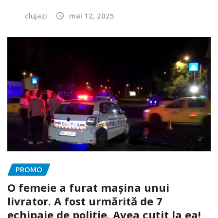
clujazi
mai 12, 2025
PROMO
O femeie a furat mașina unui
livrator. A fost urmărită de 7
echipaje de poliție. Avea cuțit la ea!