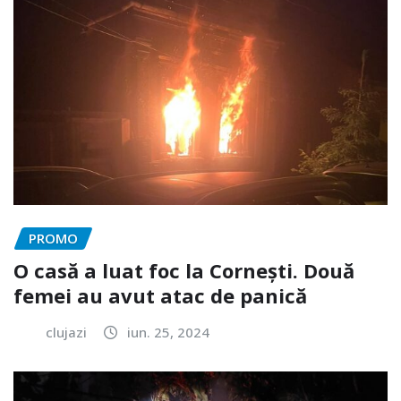
PROMO
O casă a luat foc la Cornești. Două
femei au avut atac de panică
clujazi
iun. 25, 2024