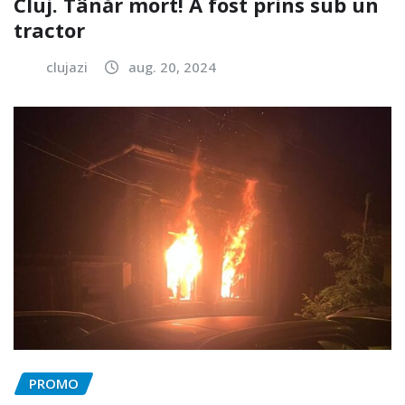
Cluj. Tânăr mort! A fost prins sub un
tractor
clujazi
aug. 20, 2024
PROMO