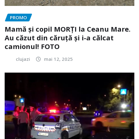
PROMO
Mamă și copil MORȚI la Ceanu Mare.
Au căzut din căruță și i-a călcat
camionul! FOTO
clujazi
mai 12, 2025