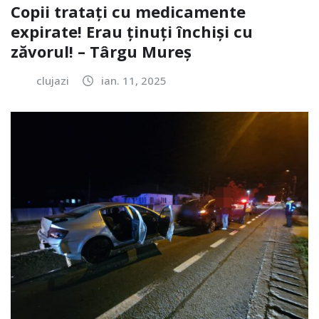
Copii tratați cu medicamente
expirate! Erau ținuți închiși cu
zăvorul! – Târgu Mureș
clujazi
ian. 11, 2025