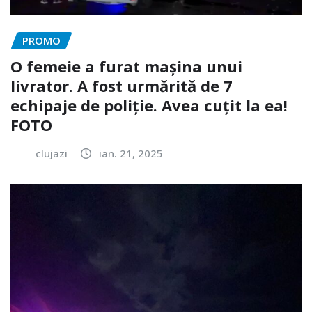
PROMO
O femeie a furat mașina unui
livrator. A fost urmărită de 7
echipaje de poliție. Avea cuțit la ea!
FOTO
clujazi
ian. 21, 2025