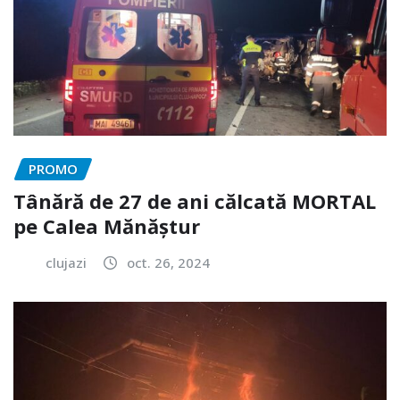
PROMO
Tânără de 27 de ani călcată MORTAL
pe Calea Mănăștur
clujazi
oct. 26, 2024