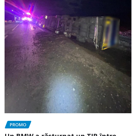
PROMO
Un BMW a răsturnat un TIR între