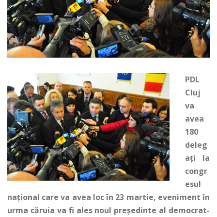
PDL
Cluj
va
avea
180
deleg
ați la
congr
esul
național care va avea loc în 23 martie, eveniment în
urma căruia va fi ales noul președinte al democrat-