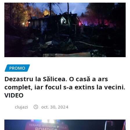
PROMO
Dezastru la Sălicea. O casă a ars
complet, iar focul s-a extins la vecini.
VIDEO
clujazi
oct. 30, 2024