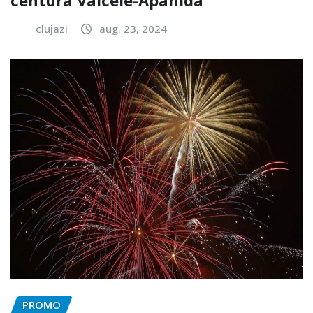
centura Vâlcele-Apahida
clujazi
aug. 23, 2024
PROMO