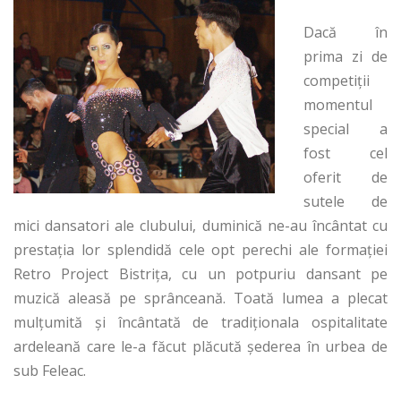
Dacă în
prima zi de
competiţii
momentul
special a
fost cel
oferit de
sutele de
mici dansatori ale clubului, duminică ne-au încântat cu
prestaţia lor splendidă cele opt perechi ale formaţiei
Retro Project Bistriţa, cu un potpuriu dansant pe
muzică aleasă pe sprânceană. Toată lumea a plecat
mulţumită şi încântată de tradiţionala ospitalitate
ardeleană care le-a făcut plăcută şederea în urbea de
sub Feleac.