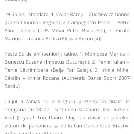
19-35 ani, standard: 1. Cojoc Rareş – Zudziewicz Hanna
(Dansul Viorilor Reghin), 2. Campigiotto Paolo – Petre
Alina Daniela (CDS Mihai Petre Bucureşti), 3. Hiruţă
Marius – Trăsnea Andra (Alessia Bucureşti).
Peste 35 de ani (seniori), latino: 1. Momocea Marius –
Bunescu Suzana (Impetus Bucureşti), 2. Tenie Iulian –
Tenie Lăcrămioara (Beija For Galaţi), 3. Irimia Mihai
Cătălin – Irimia Roxana (Authentic Dance Sport 2007
Bacău).
Clujul a rămas cu o singură prezenţă în finale: la
categoria 16-18 ani, secţiunea standard, Ilea Răzvan
Vlad (Crystal Top Dance Cluj) s-a clasat al şaptelea
alături de partenera sa de la Fan Dance Club Braşov,
Vrânceanu Ioana Martina.