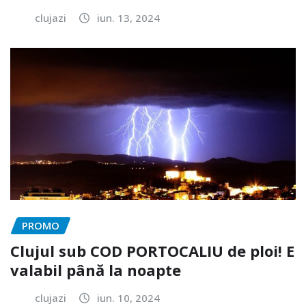
clujazi
iun. 13, 2024
PROMO
Clujul sub COD PORTOCALIU de ploi! E
valabil până la noapte
clujazi
iun. 10, 2024