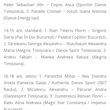
Heler Sebastian Alin – Copos Anca (Sportim Dance
Timişoara), 3. Panaite Cristian – Iosub Ioana Antonia
(Dance Energy Iaşi)
14-15 ani, standard: 1. Stan Tiberiu Florin – Grigore
Daria (Pas În Doi Bucureşti / Palatul Copiilor Bucureşti,
2. Săceleanu George Alexandru – Nuszbaum Alexandra
Maria (Alegria Timişoara / Dance Spirit Timişoara), 3.
Ardeiu Fabian – Manea Andreea Raluca (Alegria
Timişoara),
16-18 ani, latino: 1. Paraschiv Mihai – Illeş Diandra
Aniela (Fantezia Galaţi / Authentic Dance Sport 2007
Bacău), 2. Miculescu Alexandru – Păcurar Andra
(Dancespirit Timişoara), 3. Dumitrescu Răzvan Florin –
Radu Alina Andreea (Magic Star Constanţa / Impetus
Bucureşti)