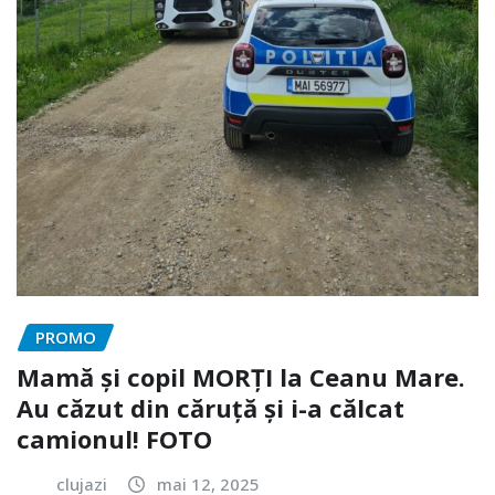
PROMO
Mamă și copil MORȚI la Ceanu Mare.
Au căzut din căruță și i-a călcat
camionul! FOTO
clujazi
mai 12, 2025