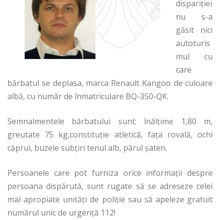
dispariţiei
nu s-a
găsit nici
autoturis
mul cu
care
bărbatul se deplasa, marca Renault Kangoo de culoare
albă, cu număr de înmatriculare BQ-350-QK.
Semnalmentele bărbatului sunt: înălţime 1,80 m,
greutate 75 kg,constituţie atletică, faţa rovală, ochi
căprui, buzele subţiri tenul alb, părul şaten.
Persoanele care pot furniza orice informaţii despre
persoana dispărută, sunt rugate să se adreseze celei
mai apropiate unităţi de poliţie sau să apeleze gratuit
numărul unic de urgenţă 112!