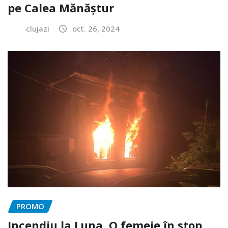
pe Calea Mănăștur
clujazi
oct. 26, 2024
PROMO
Incendiu la Luna. O femeie în stop