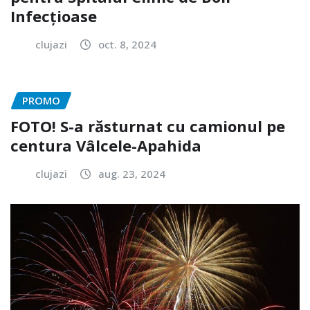
Infecțioase
clujazi
oct. 8, 2024
PROMO
FOTO! S-a răsturnat cu camionul pe
centura Vâlcele-Apahida
clujazi
aug. 23, 2024