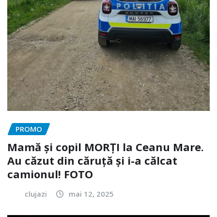
PROMO
Mamă și copil MORȚI la Ceanu Mare.
Au căzut din căruță și i-a călcat
camionul! FOTO
clujazi
mai 12, 2025