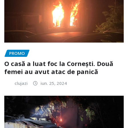
PROMO
O casă a luat foc la Cornești. Două
femei au avut atac de panică
clujazi
iun. 25, 2024