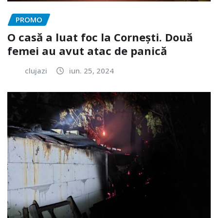
PROMO
O casă a luat foc la Cornești. Două
femei au avut atac de panică
clujazi
iun. 25, 2024