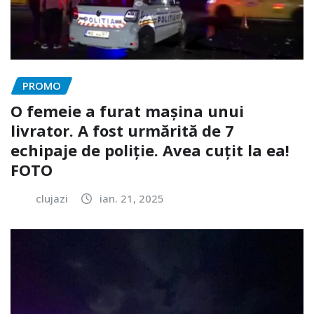
PROMO
O femeie a furat mașina unui
livrator. A fost urmărită de 7
echipaje de poliție. Avea cuțit la ea!
FOTO
clujazi
ian. 21, 2025