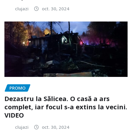
clujazi
oct. 30, 2024
PROMO
Dezastru la Sălicea. O casă a ars
complet, iar focul s-a extins la vecini.
VIDEO
clujazi
oct. 30, 2024