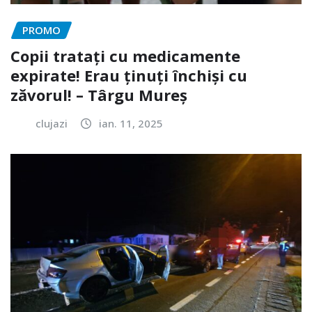
PROMO
Copii tratați cu medicamente
expirate! Erau ținuți închiși cu
zăvorul! – Târgu Mureș
clujazi
ian. 11, 2025