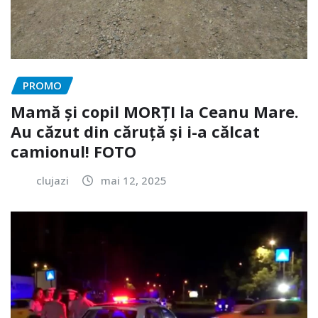
PROMO
Mamă și copil MORȚI la Ceanu Mare.
Au căzut din căruță și i-a călcat
camionul! FOTO
clujazi
mai 12, 2025