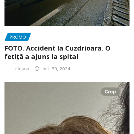
PROMO
FOTO. Accident la Cuzdrioara. O
fetiță a ajuns la spital
clujazi
oct. 30, 2024