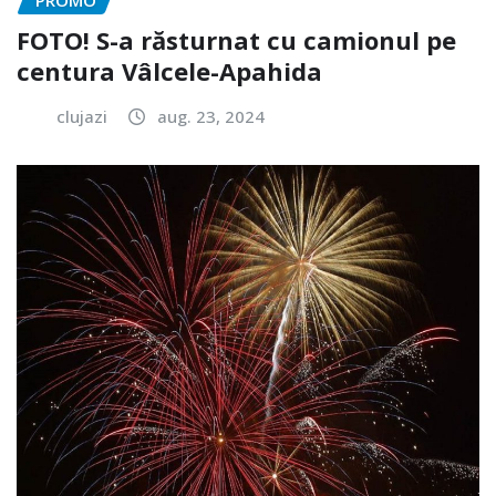
FOTO! S-a răsturnat cu camionul pe
centura Vâlcele-Apahida
clujazi
aug. 23, 2024