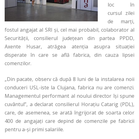
loc în
cursul zilei
de marți,
fostul angajat al SRI și, cel mai probabil, colaborator al
Securității, consilierul județean din partea PPDD,
Axente Husar, atrăgea atenția asupra situației
disperate în care se află fabrica, din cauza lipsei
comenzilor.
„Din pacate, observ că după 8 luni de la instalarea noii
conduceri USL-iste la Clujana, fabrica nu are comenzi.
Managementul performant al noului director își spune
cuvântul”, a declarat consilierul Horațiu Catarig (PDL),
care, de asemenea, se arată îngrijorat de soarta celor
400 de angajați care depind de comenzile pe fabricii
pentru a-și primi salariile.