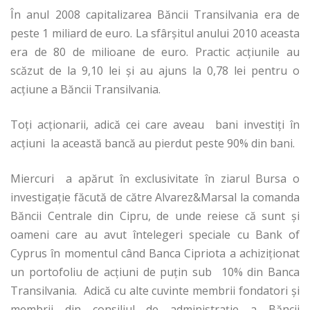
În anul 2008 capitalizarea Băncii Transilvania era de
peste 1 miliard de euro. La sfârșitul anului 2010 aceasta
era de 80 de milioane de euro. Practic acțiunile au
scăzut de la 9,10 lei și au ajuns la 0,78 lei pentru o
acțiune a Băncii Transilvania.
Toți acționarii, adică cei care aveau bani investiți în
acțiuni la această bancă au pierdut peste 90% din bani.
Miercuri a apărut în exclusivitate în ziarul Bursa o
investigație făcută de către Alvarez&Marsal la comanda
Băncii Centrale din Cipru, de unde reiese că sunt și
oameni care au avut întelegeri speciale cu Bank of
Cyprus în momentul când Banca Cipriota a achiziționat
un portofoliu de acțiuni de puțin sub 10% din Banca
Transilvania. Adică cu alte cuvinte membrii fondatori și
membrii din consiliul de administrație a Băncii