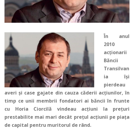
În anul
2010
acționarii
Băncii
Transilvan
ia își
pierdeau
averi și case gajate din cauza căderii acțiunilor, în
timp ce unii membrii fondatori ai băncii în frunte
cu Horia Ciorcilă vindeau acțiuni la prețuri
prestabilite mai mari decât prețul acțiunii pe piața
de capital pentru muritorul de rând.