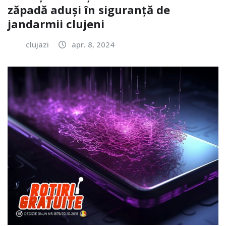
zăpadă aduși în siguranță de
jandarmii clujeni
clujazi
apr. 8, 2024