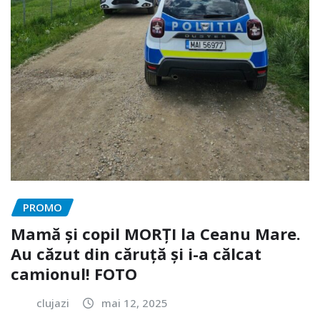
PROMO
Mamă și copil MORȚI la Ceanu Mare.
Au căzut din căruță și i-a călcat
camionul! FOTO
clujazi
mai 12, 2025