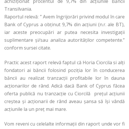
achiziționat procentul de 9,7% din acțiunile Băncii
Transilvania.
Raportul relevă: ” Avem îngrijorări privind modul în care
Bank of Cyprus a obținut 9,7% din acțiuni (n.r. ale BT),
iar aceste preocupări ar putea necesita investigații
suplimentare și/sau analiza autorităților competente.”
conform sursei citate.
Practic acest raport relevă faptul că Horia Ciorcila si alți
fondatori ai băncii folosind poziția lor în conducerea
băncii au realizat tranzacții profitabile lor în dauna
acționarilor de rând. Adică dacă Bank of Cyprus făcea
oferta publică nu tranzacție cu Ciorcilă prețul acțiunii
creștea și acționarii de rând aveau șansa să își vândă
acțiunile la un preț mai mare.
Vom reveni cu celelalte informații din raport unde vor fi