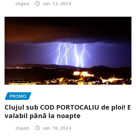
clujazi
iun. 13, 2024
PROMO
Clujul sub COD PORTOCALIU de ploi! E
valabil până la noapte
clujazi
iun. 10, 2024