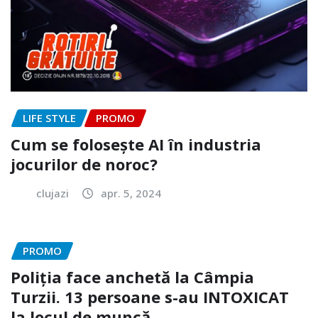
LIFE STYLE
PROMO
Cum se folosește AI în industria
jocurilor de noroc?
clujazi
apr. 5, 2024
PROMO
Poliția face anchetă la Câmpia
Turzii. 13 persoane s-au INTOXICAT
la locul de muncă