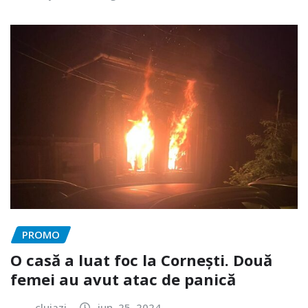
PROMO
O casă a luat foc la Cornești. Două
femei au avut atac de panică
clujazi
iun. 25, 2024