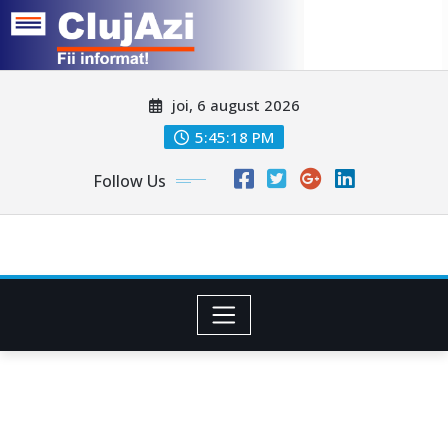
Skip
joi, 6 august 2026
to
content
5:45:21 PM
Follow Us