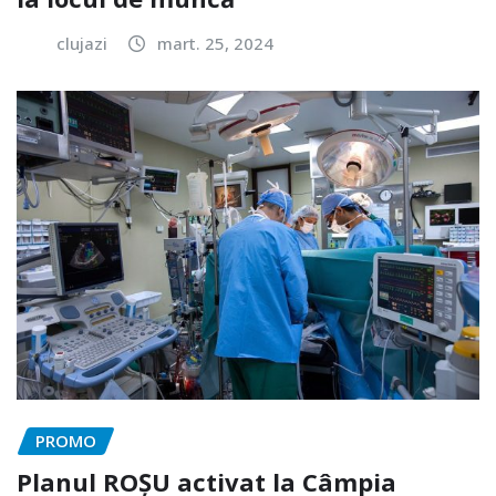
clujazi
mart. 25, 2024
PROMO
Planul ROȘU activat la Câmpia