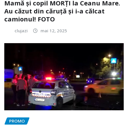
Mamă și copil MORȚI la Ceanu Mare.
Au căzut din căruță și i-a călcat
camionul! FOTO
clujazi
mai 12, 2025
PROMO