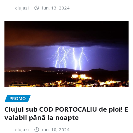
clujazi
iun. 13, 2024
PROMO
Clujul sub COD PORTOCALIU de ploi! E
valabil până la noapte
clujazi
iun. 10, 2024