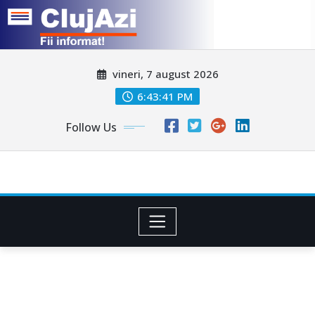
Skip
vineri, 7 august 2026
to
content
6:43:43 PM
Follow Us