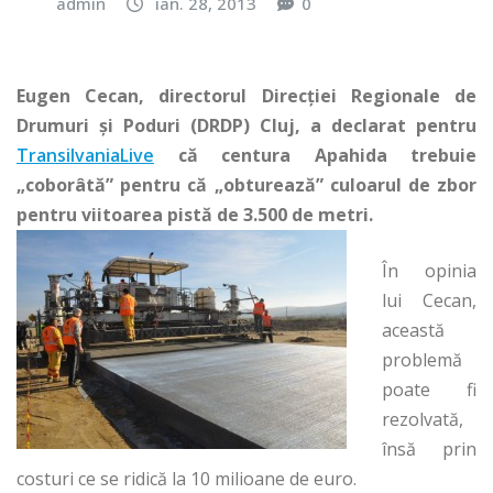
admin
ian. 28, 2013
0
Eugen Cecan, directorul Direcţiei Regionale de
Drumuri şi Poduri (DRDP) Cluj, a declarat pentru
TransilvaniaLive
că centura Apahida trebuie
„coborâtă” pentru că „obturează” culoarul de zbor
pentru viitoarea pistă de 3.500 de metri.
În opinia
lui Cecan,
această
problemă
poate fi
rezolvată,
însă prin
costuri ce se ridică la 10 milioane de euro.