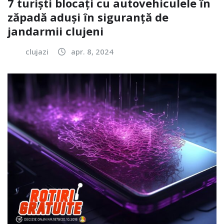
7 turiști blocați cu autovehiculele în
zăpadă aduși în siguranță de
jandarmii clujeni
clujazi
apr. 8, 2024