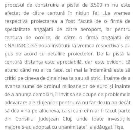
procesul de construire a pistei de 3.500 m nu este
afectat de către centură în niciun fel. „La vremea
respectivă proiectarea a fost făcută de o firmă de
specialitate angajată de către aeroport, iar pentru
centura de ocolire, de către o firmă angajată de
CNADNR. Cele două instituții la vremea respectivă s-au
pus de acord cu detaliile proiectelor. De la pistă la
centură distanța este apreciabilă, dar este evident că
atunci când nu ai ce face, cel mai la îndemână este să
critici pe cineva de dinaintea ta sau să strici. Înainte de a
avansa sume de ordinul milioanelor de euro și înainte
de a anunța demolări, îi invit să se ocupe de problemele
adevărare ale clujenilor pentru că nu fac de un an decât
să dea vina pe alticneva, ca și cum ei n-ar fi făcut parte
din Consiliul Județean Cluj, unde toate investițiile
majore s-au adoptat cu unanimitate”, a adăugat Tișe.