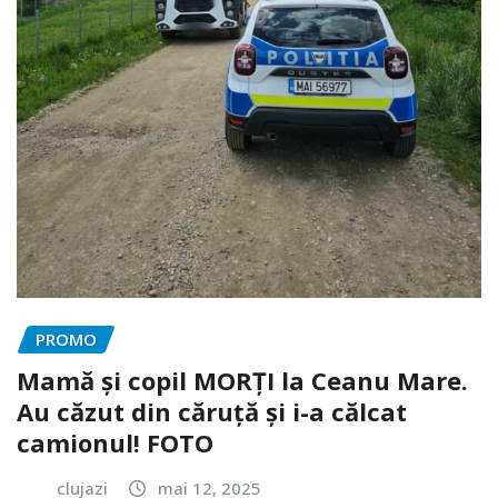
PROMO
Mamă și copil MORȚI la Ceanu Mare.
Au căzut din căruță și i-a călcat
camionul! FOTO
clujazi
mai 12, 2025