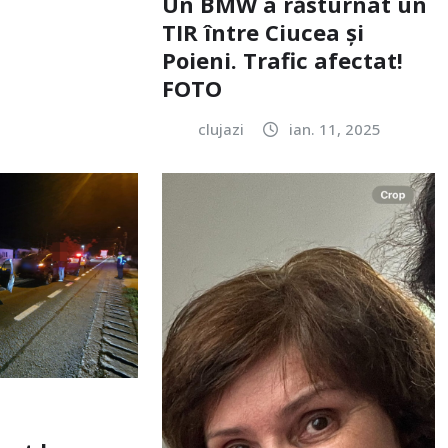
Un BMW a răsturnat un
TIR între Ciucea și
Poieni. Trafic afectat!
FOTO
clujazi
ian. 11, 2025