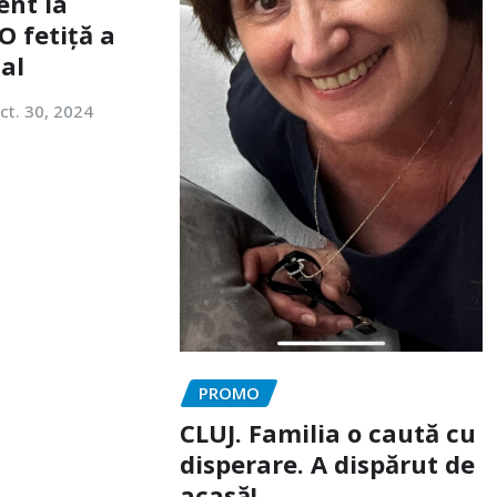
ent la
O fetiță a
tal
ct. 30, 2024
PROMO
CLUJ. Familia o caută cu
disperare. A dispărut de
acasă!