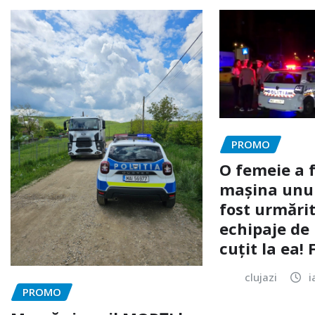
PROMO
O femeie a 
mașina unui 
fost urmărit
echipaje de 
cuțit la ea!
clujazi
i
PROMO