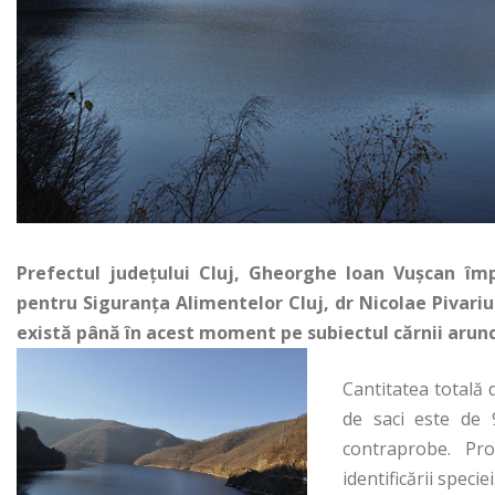
Prefectul judeţului Cluj, Gheorghe Ioan Vuşcan împ
pentru Siguranţa Alimentelor Cluj, dr Nicolae Pivari
există până în acest moment pe subiectul cărnii arunc
Cantitatea totală 
de saci este de 
contraprobe. Pr
identificării speciei