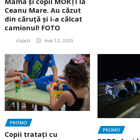
Mamă și copil MORȚI la
Ceanu Mare. Au căzut
din căruță și i-a călcat
camionul! FOTO
clujazi
mai 12, 2025
PROMO
PROMO
Copii tratați cu