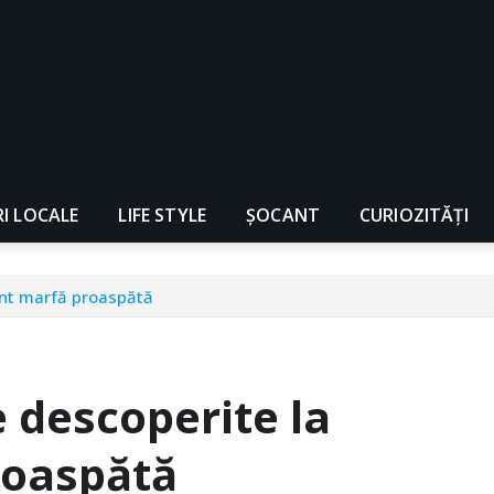
RI LOCALE
LIFE STYLE
ȘOCANT
CURIOZITĂȚI
unt marfă proaspătă
e descoperite la
roaspătă