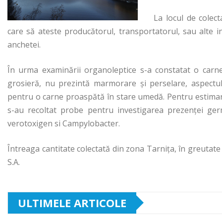
La locul de colect
care să ateste producătorul, transportatorul, sau alte i
anchetei.
În urma examinării organoleptice s-a constatat o carne
grosieră, nu prezintă marmorare şi perselare, aspectul 
pentru o carne proaspătă în stare umedă. Pentru estima
s-au recoltat probe pentru investigarea prezenţei germ
verotoxigen si Campylobacter.
Întreaga cantitate colectată din zona Tarniţa, în greutate 
S.A.
ULTIMELE ARTICOLE