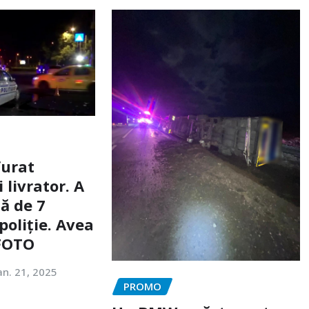
furat
livrator. A
ă de 7
poliție. Avea
 FOTO
an. 21, 2025
PROMO