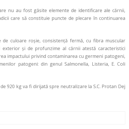
are nu au fost găsite elemente de identificare ale cărnii,
ndicii care să constituie puncte de plecare în continuarea
 de culoare roşie, consistenţă fermă, cu fibra muscular
exterior şi de profunzime al cărnii atestă caracteristici
rea impactului privind contaminarea cu germeni patogeni,
enilor patogeni: din genul Salmonella, Listeria, E. Coli
de 920 kg va fi dirijată spre neutralizare la S.C. Protan Dej