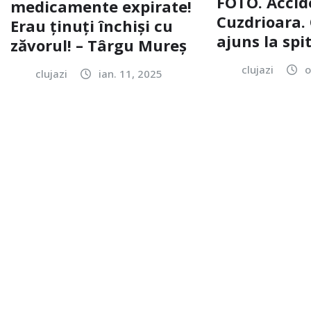
FOTO. Accid
medicamente expirate!
Cuzdrioara. 
Erau ținuți închiși cu
ajuns la spi
zăvorul! – Târgu Mureș
clujazi
o
clujazi
ian. 11, 2025