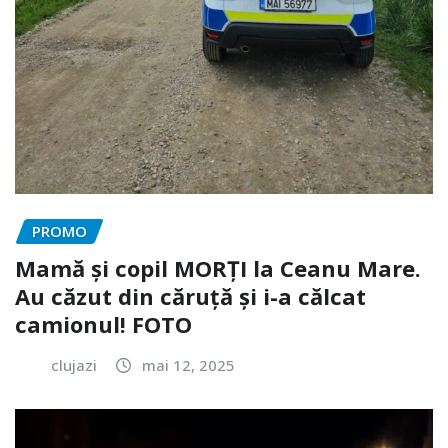
PROMO
Mamă și copil MORȚI la Ceanu Mare.
Au căzut din căruță și i-a călcat
camionul! FOTO
clujazi
mai 12, 2025