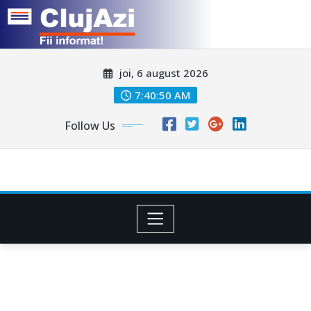
Skip
joi, 6 august 2026
to
content
7:40:53 AM
Follow Us