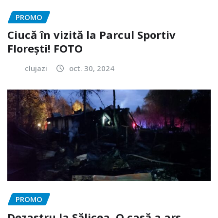
PROMO
Ciucă în vizită la Parcul Sportiv
Florești! FOTO
clujazi
oct. 30, 2024
PROMO
Dezastru la Sălicea. O casă a ars