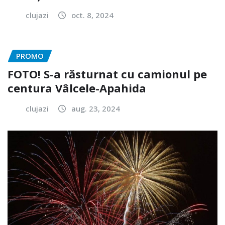
clujazi
oct. 8, 2024
PROMO
FOTO! S-a răsturnat cu camionul pe
centura Vâlcele-Apahida
clujazi
aug. 23, 2024