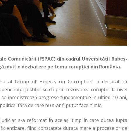
i ale Comunicării (FSPAC) din cadrul Unversității Babeș-
 găzduit o dezbatere pe tema corupției din România.
ru al Group of Experts on Corruption, a declarat că
ependenţei Justiției se dă prin rezolvarea corupţiei la nivel
e se înregistrează progrese fundamentale în ultimii 10 ani,
olitică, fără de care nu s-ar fi putut face nimic.
judiciar s-a reformat în același timp în care ducea lupta
 eficientizare, fiind constatate durata mare a proceselor de