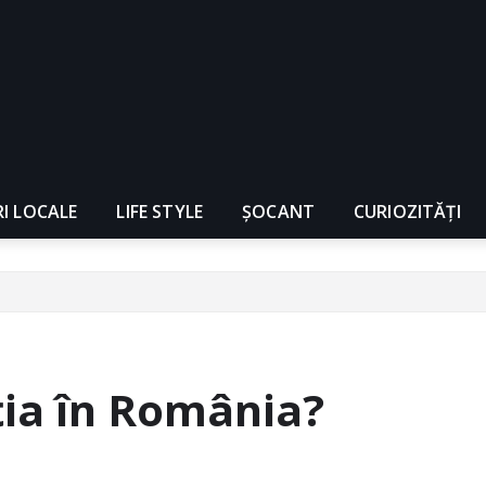
RI LOCALE
LIFE STYLE
ȘOCANT
CURIOZITĂȚI
ţia în România?