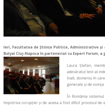
Ieri, Facultatea de Ştiinţe Politice, Administrative ş
Bolyai Cluj-Napoca în parteneriat cu Expert Forum, a
Laura Ştefan, memb
adevăratul test al ind
înalt, domeniu în car
generate și de voința p
În România sistemul 
împotriva corupției și de aceea a fost dificil procesul de