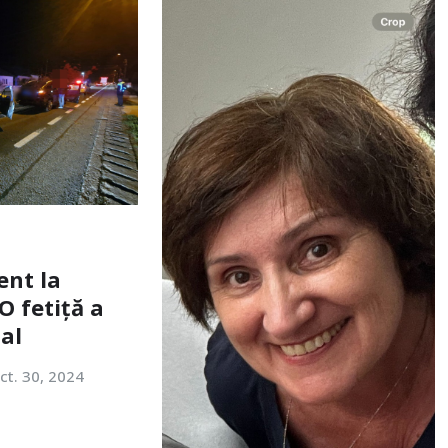
ent la
O fetiță a
tal
ct. 30, 2024