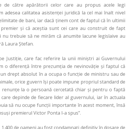
ve de către apărătorii celor care au propus acele legi
adesea calitatea asistenței juridică la cel mai înalt nivel
imitate de bani, iar dacă ținem cont de faptul că în ultimii
 premier și că aceștia sunt cei care au construit de fapt
răși nu trebuie să ne mirăm că anumite lacune legislaive au
ară Laura Ștefan.
 Justiție, care fac referire la unii miniștri ai Guvernului
em o diferență între prezumția de nevinovăție și faptul că
ă un drept absolut în a ocupa o funcție de ministru sau de
nimale, orice guvern își poate impune propriul standard de
ă renunțe la o persoană cercetată chiar și pentru o faptă
are depinde de fiecare lider al guvernului, iar în actuala
ebuia să nu ocupe funcții importante în acest moment, însă
însuși premierul Victor Ponta l-a spus”.
ste 1.400 de oameni au fost condamnați definitiv în dosare de