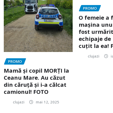
PROMO
O femeie a 
mașina unui 
fost urmărit
echipaje de 
cuțit la ea!
clujazi
i
PROMO
Mamă și copil MORȚI la
Ceanu Mare. Au căzut
din căruță și i-a călcat
camionul! FOTO
clujazi
mai 12, 2025