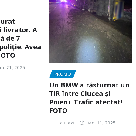
furat
livrator. A
ă de 7
poliție. Avea
 FOTO
an. 21, 2025
PROMO
Un BMW a răsturnat un
TIR între Ciucea și
Poieni. Trafic afectat!
FOTO
clujazi
ian. 11, 2025