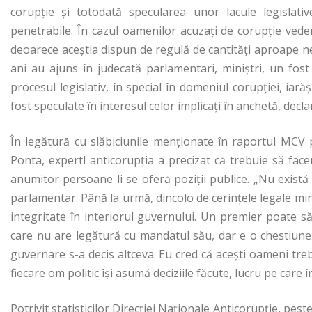
corupție și totodată specularea unor lacule legislati
penetrabile. În cazul oamenilor acuzați de corupție vedem 
deoarece aceștia dispun de regulă de cantități aproape nel
ani au ajuns în judecată parlamentari, miniștri, un fost
procesul legislativ, în special în domeniul corupției, ia
fost speculate în interesul celor implicați în anchetă, decl
În legătură cu slăbiciunile menționate în raportul MCV pe
Ponta, expertl anticorupția a precizat că trebuie să fac
anumitor persoane li se oferă poziții publice. „Nu exist
parlamentar. Până la urmă, dincolo de cerințele legale mi
integritate în interiorul guvernului. Un premier poate s
care nu are legătură cu mandatul său, dar e o chestiune c
guvernare s-a decis altceva. Eu cred că acești oameni tr
fiecare om politic își asumă deciziile făcute, lucru pe care 
Potrivit statisticilor Direcției Naționale Anticorupție, pe