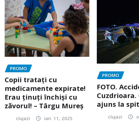
PROMO
PROMO
Copii tratați cu
FOTO. Accid
medicamente expirate!
Cuzdrioara. 
Erau ținuți închiși cu
ajuns la spi
zăvorul! – Târgu Mureș
clujazi
o
clujazi
ian. 11, 2025