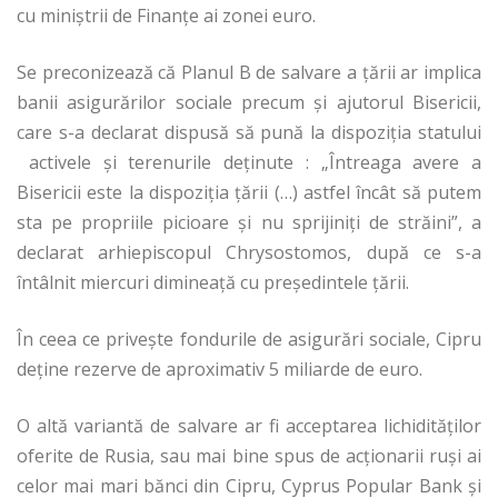
cu miniștrii de Finanțe ai zonei euro.
Se preconizează că Planul B de salvare a țării ar implica
banii asigurărilor sociale precum și ajutorul Bisericii,
care s-a declarat dispusă să pună la dispoziția statului
activele și terenurile deținute : „Întreaga avere a
Bisericii este la dispoziţia ţării (…) astfel încât să putem
sta pe propriile picioare şi nu sprijiniţi de străini”, a
declarat arhiepiscopul Chrysostomos, după ce s-a
întâlnit miercuri dimineaţă cu preşedintele ţării.
În ceea ce privește fondurile de asigurări sociale, Cipru
deține rezerve de aproximativ 5 miliarde de euro.
O altă variantă de salvare ar fi acceptarea lichidităților
oferite de Rusia, sau mai bine spus de acționarii ruși ai
celor mai mari bănci din Cipru, Cyprus Popular Bank şi