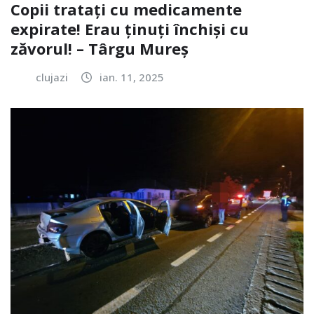
Copii tratați cu medicamente
expirate! Erau ținuți închiși cu
zăvorul! – Târgu Mureș
clujazi
ian. 11, 2025