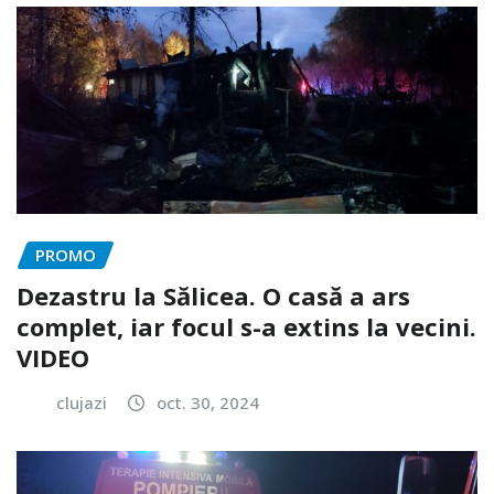
PROMO
Dezastru la Sălicea. O casă a ars
complet, iar focul s-a extins la vecini.
VIDEO
clujazi
oct. 30, 2024