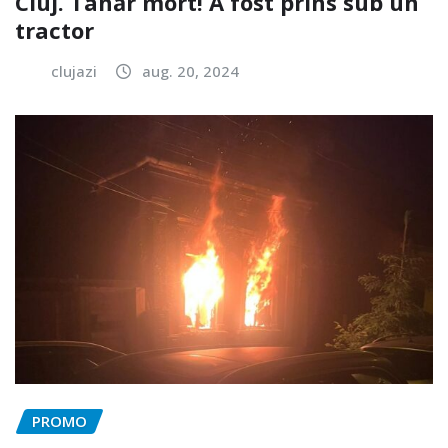
Cluj. Tânăr mort! A fost prins sub un
tractor
clujazi
aug. 20, 2024
PROMO