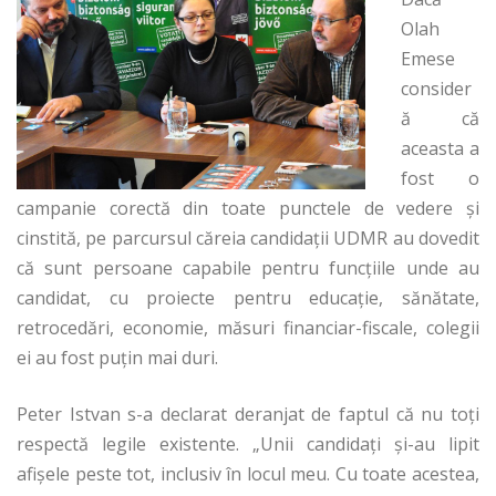
Olah
Emese
consider
ă că
aceasta a
fost o
campanie corectă din toate punctele de vedere și
cinstită, pe parcursul căreia candidații UDMR au dovedit
că sunt persoane capabile pentru funcțiile unde au
candidat, cu proiecte pentru educație, sănătate,
retrocedări, economie, măsuri financiar-fiscale, colegii
ei au fost puțin mai duri.
Peter Istvan s-a declarat deranjat de faptul că nu toți
respectă legile existente. „Unii candidați și-au lipit
afișele peste tot, inclusiv în locul meu. Cu toate acestea,