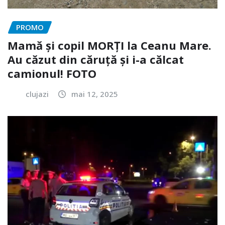
PROMO
Mamă și copil MORȚI la Ceanu Mare.
Au căzut din căruță și i-a călcat
camionul! FOTO
clujazi
mai 12, 2025