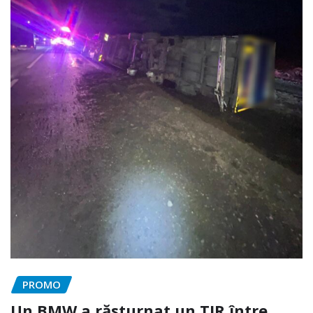
PROMO
Un BMW a răsturnat un TIR între