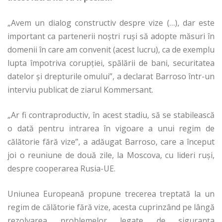
„Avem un dialog constructiv despre vize (…), dar este
important ca partenerii noştri ruşi să adopte măsuri în
domenii în care am convenit (acest lucru), ca de exemplu
lupta împotriva corupţiei, spălării de bani, securitatea
datelor şi drepturile omului”, a declarat Barroso într-un
interviu publicat de ziarul Kommersant.
„Ar fi contraproductiv, în acest stadiu, să se stabilească
o dată pentru intrarea în vigoare a unui regim de
călătorie fără vize”, a adăugat Barroso, care a început
joi o reuniune de două zile, la Moscova, cu lideri ruşi,
despre cooperarea Rusia-UE.
Uniunea Europeană propune trecerea treptată la un
regim de călătorie fără vize, acesta cuprinzând pe lângă
rezolvarea problemelor legate de siguranţa