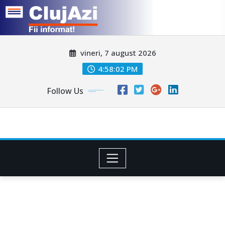
Skip
vineri, 7 august 2026
to
content
4:58:05 PM
Follow Us