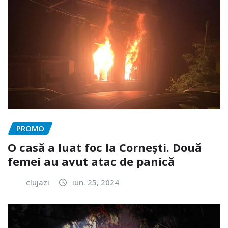
PROMO
O casă a luat foc la Cornești. Două
femei au avut atac de panică
clujazi
iun. 25, 2024