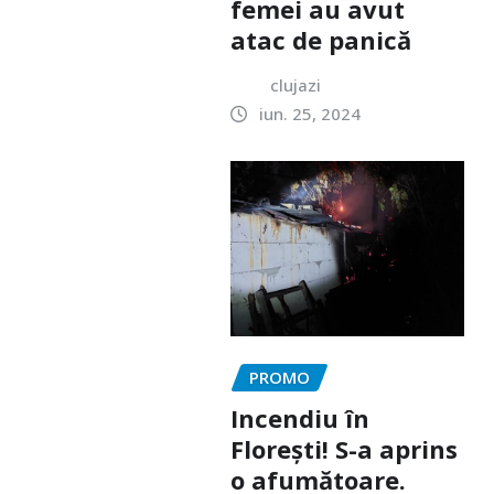
femei au avut
atac de panică
clujazi
iun. 25, 2024
PROMO
Incendiu în
Florești! S-a aprins
o afumătoare.