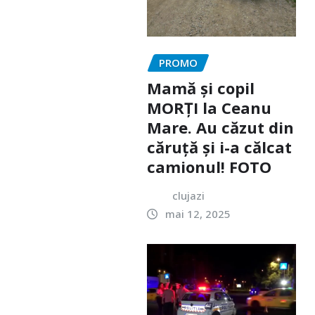
PROMO
Mamă și copil
MORȚI la Ceanu
Mare. Au căzut din
căruță și i-a călcat
camionul! FOTO
clujazi
mai 12, 2025