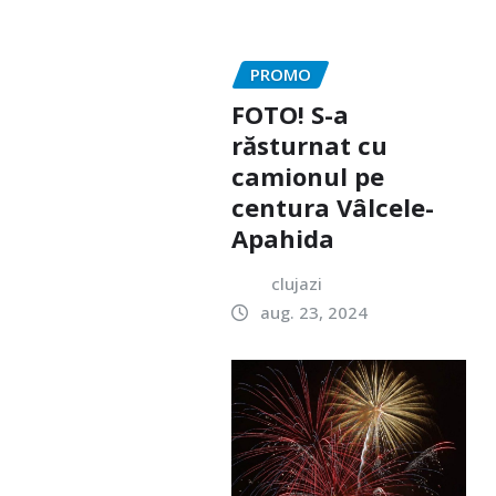
PROMO
FOTO! S-a
răsturnat cu
camionul pe
centura Vâlcele-
Apahida
clujazi
aug. 23, 2024