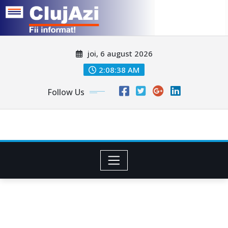
Skip
joi, 6 august 2026
to
content
2:08:40 AM
Follow Us