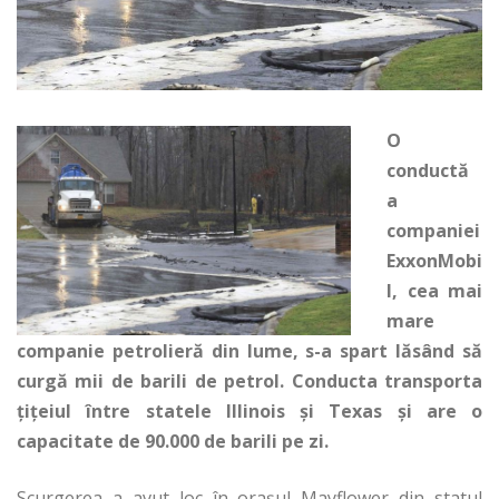
O
conductă
a
companiei
ExxonMobi
l, cea mai
mare
companie petrolieră din lume, s-a spart lăsând să
curgă mii de barili de petrol. Conducta transporta
țițeiul între statele Illinois și Texas și are o
capacitate de 90.000 de barili pe zi.
Scurgerea a avut loc în orașul Mayflower din statul