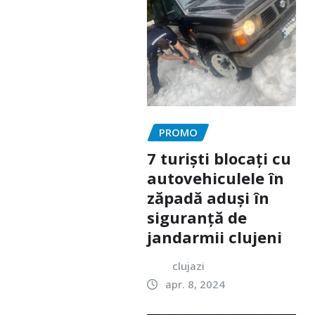
PROMO
7 turiști blocați cu
autovehiculele în
zăpadă aduși în
siguranță de
jandarmii clujeni
clujazi
apr. 8, 2024