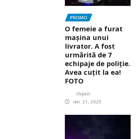
PROMO
O femeie a furat
mașina unui
livrator. A fost
urmărită de 7
echipaje de poliție.
Avea cuțit la ea!
FOTO
clujazi
ian. 21, 2025