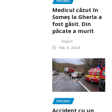
PROMO
Medicul căzut în
Someș la Gherla a
fost găsit. Din
păcate a murit
clujazi
feb. 5, 2024
PROMO
Accident cu un