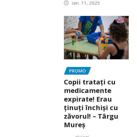
ian. 11, 2025
PROMO
Copii tratați cu
medicamente
expirate! Erau
ținuți închiși cu
zăvorul! – Târgu
Mureș