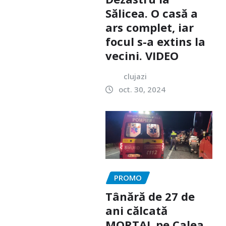
Sălicea. O casă a
ars complet, iar
focul s-a extins la
vecini. VIDEO
clujazi
oct. 30, 2024
PROMO
Tânără de 27 de
ani călcată
MORTAL pe Calea