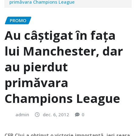
primăvara Champions League
PROMO
Au câștigat în fața
lui Manchester, dar
au pierdut
primăvara
Champions League
admin
dec. 6, 2012
0
CFR Cluj a obținut o victorie importantă, ieri seara,