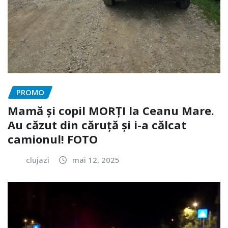
PROMO
Mamă și copil MORȚI la Ceanu Mare.
Au căzut din căruță și i-a călcat
camionul! FOTO
clujazi
mai 12, 2025