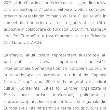
2020 şi după”, prima conferinţă de acest gen din ţară la
care au participat 7 foste şi viitoare capitale culturale,
precum şi oraşele din Romania cu care Clujul se află în
competiţie. Conferinţa a fost organizată de către
asociaţie în colaborare cu fundaţia „AltArt”, fundaţia „A
soul for Europe” şi a fost finanţată de către Primăria
Cluj-Napoca şi AFCN.
La sfârşitul anului trecut, reprezentanţi ai asociaţiei au
participat la câteva importante manifestări
internaţionale: Conferinţa Comisiei Europene cu privire
la metodologia de acordare a titlului de Capitală
Culturală după anul 2020 şi la bugetul UE dedicat
culturii, Conferinta „Cities for Europe” organizată la
Berlin unde artişti, intelectuali, politicieni şi
reprezentanţi ai administraţiilor locale şi regionale din
Europa s-au întâlnit pentru a căuta soluţii culturale la