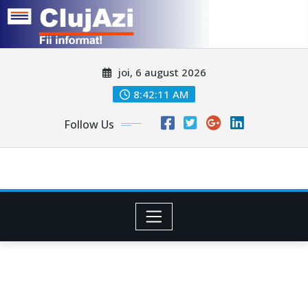
Skip
joi, 6 august 2026
to
content
8:42:13 AM
Follow Us