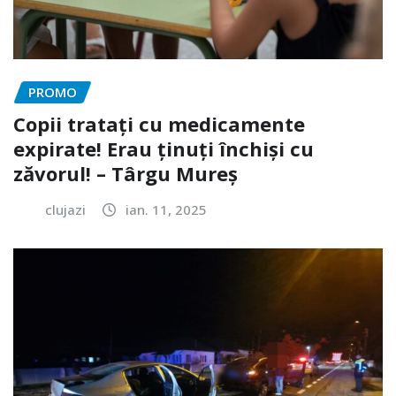
PROMO
Copii tratați cu medicamente
expirate! Erau ținuți închiși cu
zăvorul! – Târgu Mureș
clujazi
ian. 11, 2025