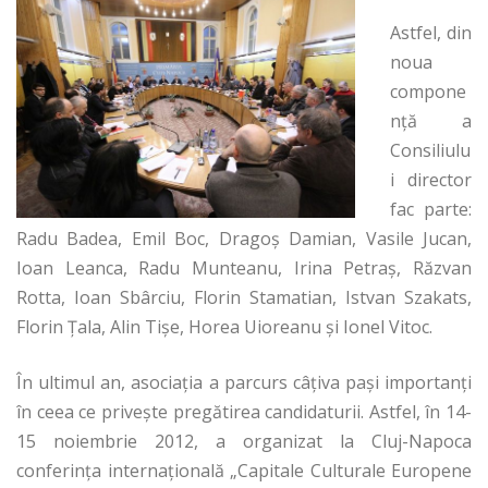
Astfel, din
noua
compone
nță a
Consiliulu
i director
fac parte:
Radu Badea, Emil Boc, Dragoş Damian, Vasile Jucan,
Ioan Leanca, Radu Munteanu, Irina Petraş, Răzvan
Rotta, Ioan Sbârciu, Florin Stamatian, Istvan Szakats,
Florin Ţala, Alin Tişe, Horea Uioreanu și Ionel Vitoc.
În ultimul an, asociaţia a parcurs câţiva paşi importanţi
în ceea ce priveşte pregătirea candidaturii. Astfel, în 14-
15 noiembrie 2012, a organizat la Cluj-Napoca
conferinţa internaţională „Capitale Culturale Europene