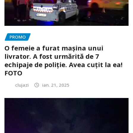
PROMO
O femeie a furat mașina unui
livrator. A fost urmărită de 7
echipaje de poliție. Avea cuțit la ea!
FOTO
clujazi
ian. 21, 2025