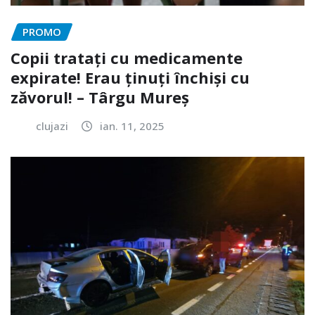
PROMO
Copii tratați cu medicamente
expirate! Erau ținuți închiși cu
zăvorul! – Târgu Mureș
clujazi
ian. 11, 2025