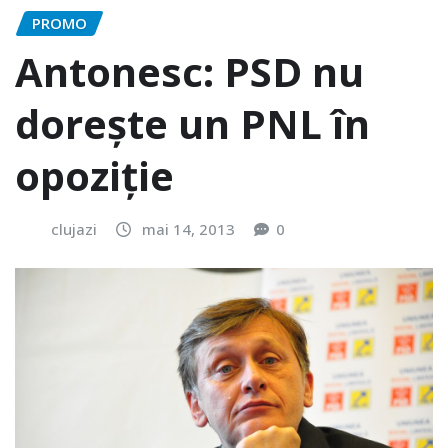
PROMO
Antonesc: PSD nu
dorește un PNL în
opoziție
clujazi
mai 14, 2013
0