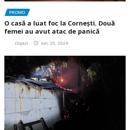
PROMO
O casă a luat foc la Cornești. Două
femei au avut atac de panică
clujazi
iun. 25, 2024