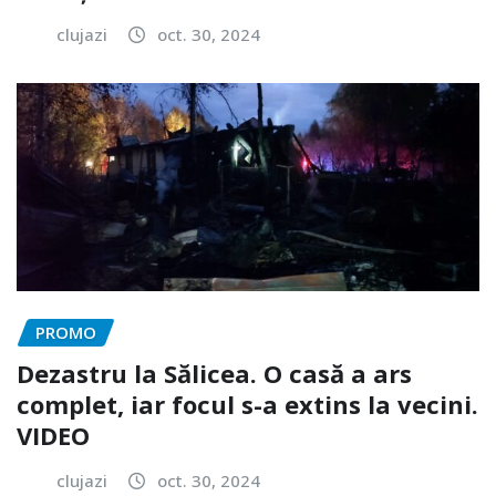
clujazi
oct. 30, 2024
PROMO
Dezastru la Sălicea. O casă a ars
complet, iar focul s-a extins la vecini.
VIDEO
clujazi
oct. 30, 2024