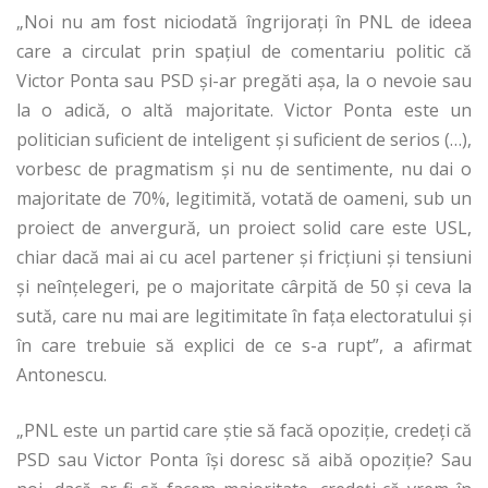
„Noi nu am fost niciodată îngrijoraţi în PNL de ideea
care a circulat prin spaţiul de comentariu politic că
Victor Ponta sau PSD şi-ar pregăti aşa, la o nevoie sau
la o adică, o altă majoritate. Victor Ponta este un
politician suficient de inteligent şi suficient de serios (…),
vorbesc de pragmatism şi nu de sentimente, nu dai o
majoritate de 70%, legitimită, votată de oameni, sub un
proiect de anvergură, un proiect solid care este USL,
chiar dacă mai ai cu acel partener şi fricţiuni şi tensiuni
şi neînţelegeri, pe o majoritate cârpită de 50 şi ceva la
sută, care nu mai are legitimitate în faţa electoratului şi
în care trebuie să explici de ce s-a rupt”, a afirmat
Antonescu.
„PNL este un partid care ştie să facă opoziţie, credeţi că
PSD sau Victor Ponta îşi doresc să aibă opoziţie? Sau