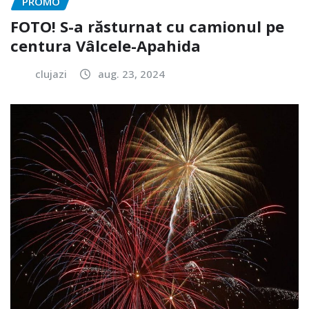
PROMO
FOTO! S-a răsturnat cu camionul pe
centura Vâlcele-Apahida
clujazi
aug. 23, 2024