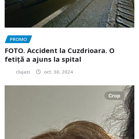
PROMO
FOTO. Accident la Cuzdrioara. O
fetiță a ajuns la spital
clujazi
oct. 30, 2024