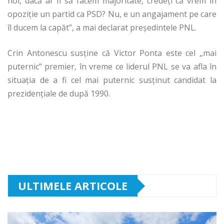
noi, dacă ar fi să facem majoritate, credeţi că vrem în
opoziţie un partid ca PSD? Nu, e un angajament pe care
îl ducem la capăt”, a mai declarat preşedintele PNL.
Crin Antonescu susține că Victor Ponta este cel „mai
puternic” premier, în vreme ce liderul PNL se va afla în
situaţia de a fi cel mai puternic susţinut candidat la
prezidenţiale de după 1990.
ULTIMELE ARTICOLE