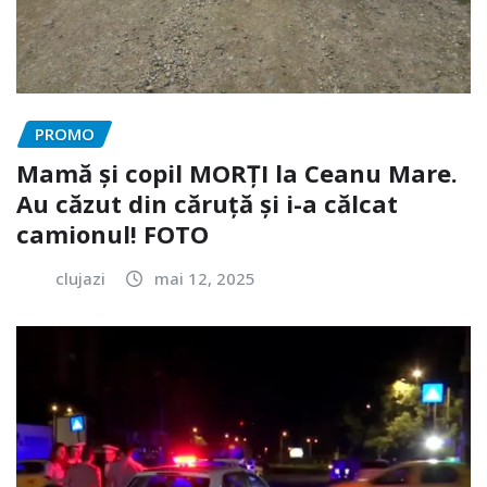
PROMO
Mamă și copil MORȚI la Ceanu Mare.
Au căzut din căruță și i-a călcat
camionul! FOTO
clujazi
mai 12, 2025