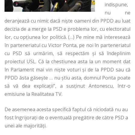
indispune,
nu ne
deranjează cu nimic dacă nişte oameni din PPDD au luat
decizia de a merge la PSD e problema lor, cu electoratul
lor, cu opţiunea lor politică. (…) Pe mine mă interesează
în parteneriatul cu Victor Ponta, pe noi în parteneriatul
cu PSD să urmărim, să respectăm şi să îndeplinim
proiectul USL. Că la chestiunea asta la un moment dat
în Parlament mai vin nişte voturi şi de la PPDD sau că
PPDD ăsta găseşte … nu ştiu asta, domnul Ponta poate
să vă dea explicaţii”, a susţinut Antonescu, într-o
emisiune la Realitatea TV.
De asemenea acesta specifică faptul că niciodată nu au
fost îngrijorați de o eventuală pregătire de către PSD a
unei ale majorități.