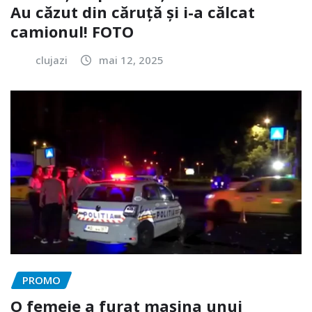
Au căzut din căruță și i-a călcat
camionul! FOTO
clujazi
mai 12, 2025
PROMO
O femeie a furat mașina unui