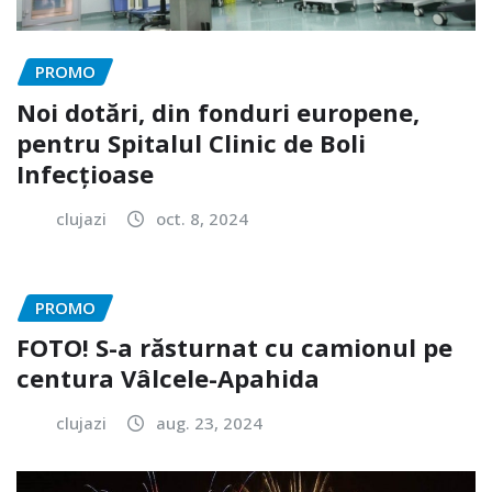
PROMO
Noi dotări, din fonduri europene,
pentru Spitalul Clinic de Boli
Infecțioase
clujazi
oct. 8, 2024
PROMO
FOTO! S-a răsturnat cu camionul pe
centura Vâlcele-Apahida
clujazi
aug. 23, 2024