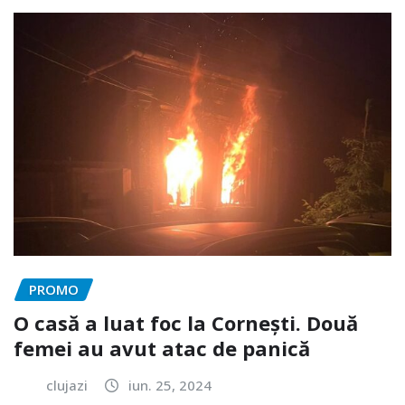
PROMO
O casă a luat foc la Cornești. Două
femei au avut atac de panică
clujazi
iun. 25, 2024