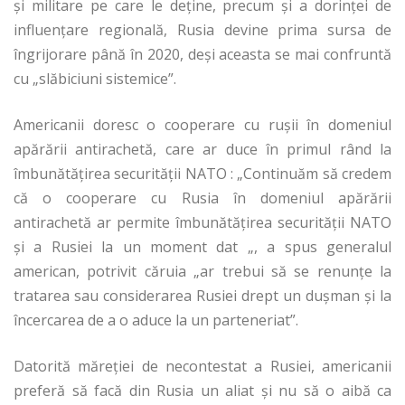
și militare pe care le deține, precum și a dorinței de
influențare regională, Rusia devine prima sursa de
îngrijorare până în 2020, deși aceasta se mai confruntă
cu „slăbiciuni sistemice”.
Americanii doresc o cooperare cu rușii în domeniul
apărării antirachetă, care ar duce în primul rând la
îmbunătățirea securității NATO : „Continuăm să credem
că o cooperare cu Rusia în domeniul apărării
antirachetă ar permite îmbunătăţirea securităţii NATO
şi a Rusiei la un moment dat „, a spus generalul
american, potrivit căruia „ar trebui să se renunţe la
tratarea sau considerarea Rusiei drept un duşman şi la
încercarea de a o aduce la un parteneriat”.
Datorită măreției de necontestat a Rusiei, americanii
preferă să facă din Rusia un aliat și nu să o aibă ca