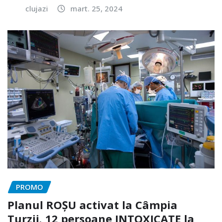
clujazi
mart. 25, 2024
PROMO
Planul ROȘU activat la Câmpia
Turzii. 12 persoane INTOXICATE la