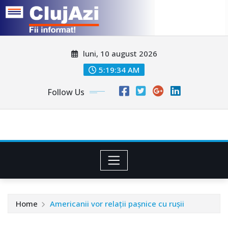
Skip
luni, 10 august 2026
to
content
5:19:37 AM
Follow Us
Home
Americanii vor relații pașnice cu rușii