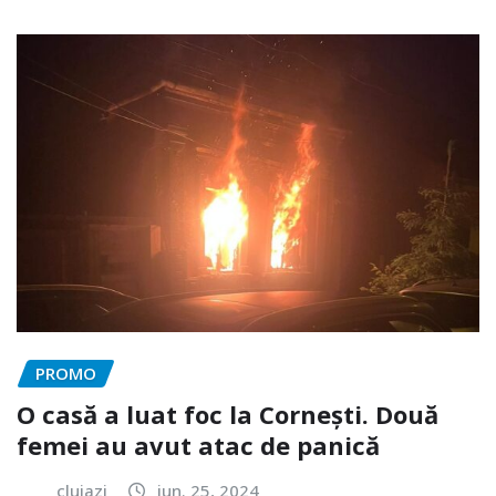
PROMO
O casă a luat foc la Cornești. Două
femei au avut atac de panică
clujazi
iun. 25, 2024