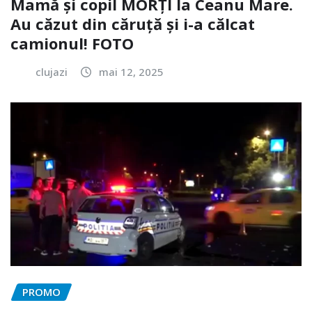
Mamă și copil MORȚI la Ceanu Mare.
Au căzut din căruță și i-a călcat
camionul! FOTO
clujazi
mai 12, 2025
PROMO