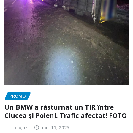
PROMO
Un BMW a răsturnat un TIR între
Ciucea și Poieni. Trafic afectat! FOTO
clujazi
ian. 11, 2025