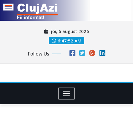
Skip
joi, 6 august 2026
to
content
6:47:55 AM
Follow Us