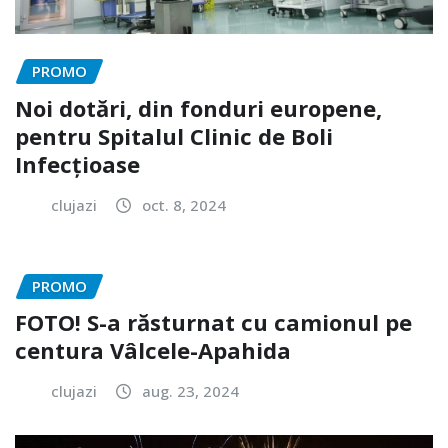
PROMO
Noi dotări, din fonduri europene,
pentru Spitalul Clinic de Boli
Infecțioase
clujazi
oct. 8, 2024
PROMO
FOTO! S-a răsturnat cu camionul pe
centura Vâlcele-Apahida
clujazi
aug. 23, 2024