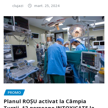
clujazi
mart. 25, 2024
PROMO
Planul ROȘU activat la Câmpia
Turzii. 12 persoane INTOXICATE la