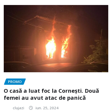
PROMO
O casă a luat foc la Cornești. Două
femei au avut atac de panică
clujazi
iun. 25, 2024