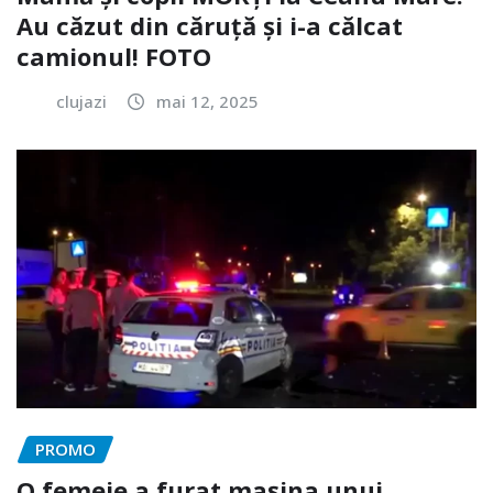
Au căzut din căruță și i-a călcat
camionul! FOTO
clujazi
mai 12, 2025
PROMO
O femeie a furat mașina unui