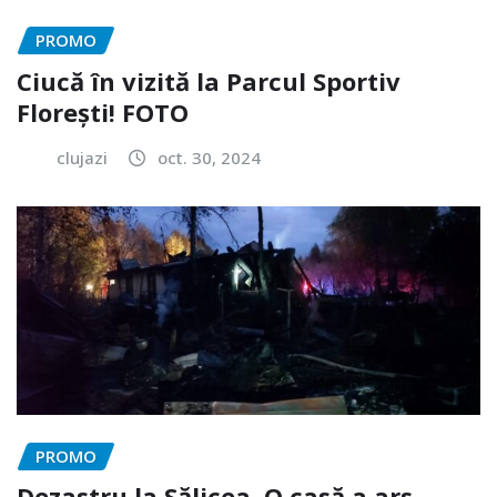
PROMO
Ciucă în vizită la Parcul Sportiv
Florești! FOTO
clujazi
oct. 30, 2024
PROMO
Dezastru la Sălicea. O casă a ars