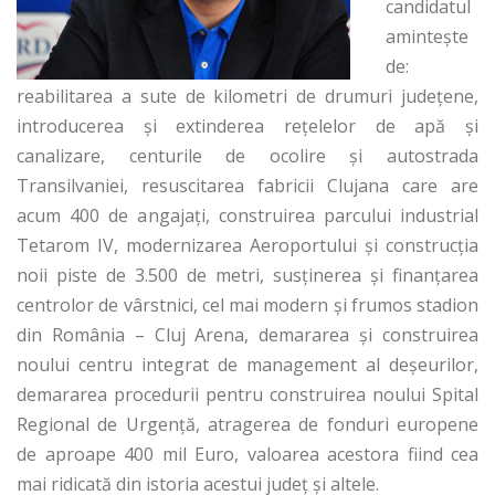
candidatul
amintește
de:
reabilitarea a sute de kilometri de drumuri județene,
introducerea și extinderea rețelelor de apă și
canalizare, centurile de ocolire și autostrada
Transilvaniei, resuscitarea fabricii Clujana care are
acum 400 de angajați, construirea parcului industrial
Tetarom IV, modernizarea Aeroportului și construcția
noii piste de 3.500 de metri, susținerea și finanțarea
centrolor de vârstnici, cel mai modern și frumos stadion
din România – Cluj Arena, demararea și construirea
noului centru integrat de management al deșeurilor,
demararea procedurii pentru construirea noului Spital
Regional de Urgență, atragerea de fonduri europene
de aproape 400 mil Euro, valoarea acestora fiind cea
mai ridicată din istoria acestui judeţ și altele.