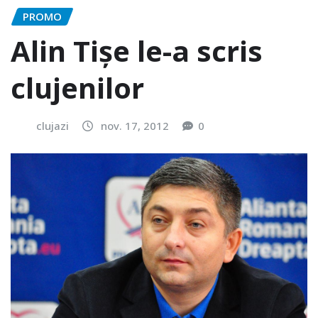
PROMO
Alin Tișe le-a scris
clujenilor
clujazi
nov. 17, 2012
0