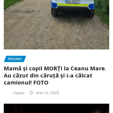
PROMO
Mamă și copil MORȚI la Ceanu Mare.
Au căzut din căruță și i-a călcat
camionul! FOTO
clujazi
mai 12, 2025