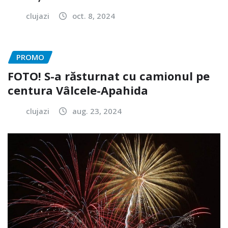
clujazi
oct. 8, 2024
PROMO
FOTO! S-a răsturnat cu camionul pe
centura Vâlcele-Apahida
clujazi
aug. 23, 2024