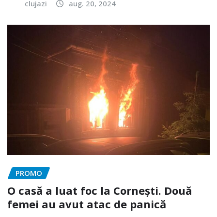
clujazi
aug. 20, 2024
PROMO
O casă a luat foc la Cornești. Două
femei au avut atac de panică