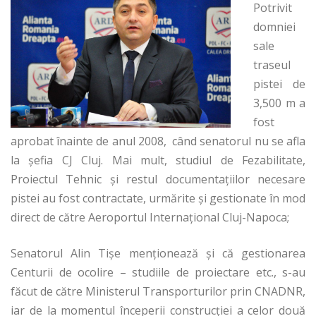
Potrivit
domniei
sale
traseul
pistei de
3,500 m a
fost
aprobat înainte de anul 2008, când senatorul nu se afla
la şefia CJ Cluj. Mai mult, studiul de Fezabilitate,
Proiectul Tehnic şi restul documentaţiilor necesare
pistei au fost contractate, urmărite şi gestionate în mod
direct de către Aeroportul Internaţional Cluj-Napoca;
Senatorul Alin Tişe menţionează şi că gestionarea
Centurii de ocolire – studiile de proiectare etc., s-au
făcut de către Ministerul Transporturilor prin CNADNR,
iar de la momentul începerii construcţiei a celor două