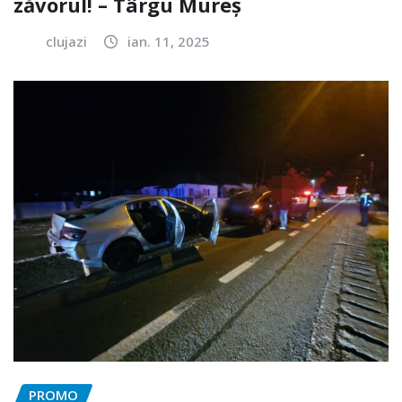
zăvorul! – Târgu Mureș
clujazi
ian. 11, 2025
PROMO