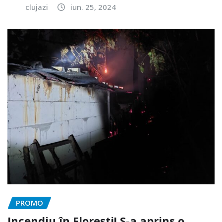
clujazi
iun. 25, 2024
PROMO
Incendiu în Florești! S-a aprins o