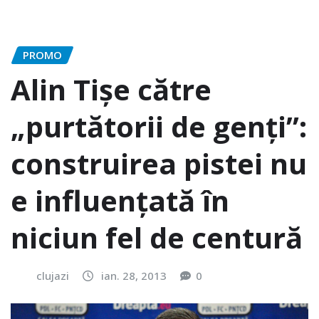
PROMO
Alin Tişe către
„purtătorii de genţi”:
construirea pistei nu
e influenţată în
niciun fel de centură
clujazi
ian. 28, 2013
0