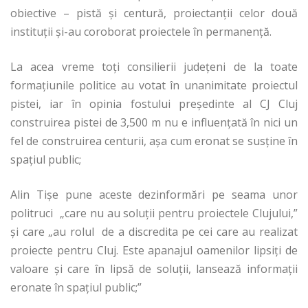
obiective – pistă şi centură, proiectanţii celor două
instituţii şi-au coroborat proiectele în permanenţă.
La acea vreme toţi consilierii judeţeni de la toate
formaţiunile politice au votat în unanimitate proiectul
pistei, iar în opinia fostului preşedinte al CJ Cluj
construirea pistei de 3,500 m nu e influenţată în nici un
fel de construirea centurii, aşa cum eronat se susţine în
spaţiul public;
Alin Tişe pune aceste dezinformări pe seama unor
politruci „care nu au soluţii pentru proiectele Clujului,”
şi care „au rolul de a discredita pe cei care au realizat
proiecte pentru Cluj. Este apanajul oamenilor lipsiţi de
valoare şi care în lipsă de soluţii, lansează informaţii
eronate în spaţiul public;”