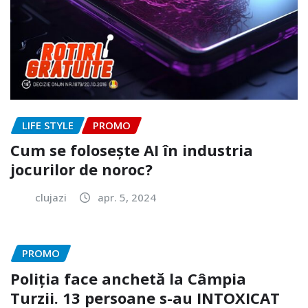
LIFE STYLE
PROMO
Cum se folosește AI în industria
jocurilor de noroc?
clujazi
apr. 5, 2024
PROMO
Poliția face anchetă la Câmpia
Turzii. 13 persoane s-au INTOXICAT