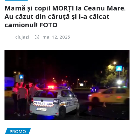
Mamă și copil MORȚI la Ceanu Mare.
Au căzut din căruță și i-a călcat
camionul! FOTO
clujazi
mai 12, 2025
PROMO