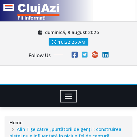
Skip
duminică, 9 august 2026
to
content
10:22:29 AM
Follow Us
Home
Alin Tişe către „purtătorii de genţi”: construirea
pistei nu e influenţată în niciun fel de centură