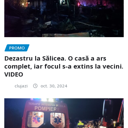
PROMO
Dezastru la Sălicea. O casă a ars
complet, iar focul s-a extins la vecini.
VIDEO
clujazi
oct. 30, 2024