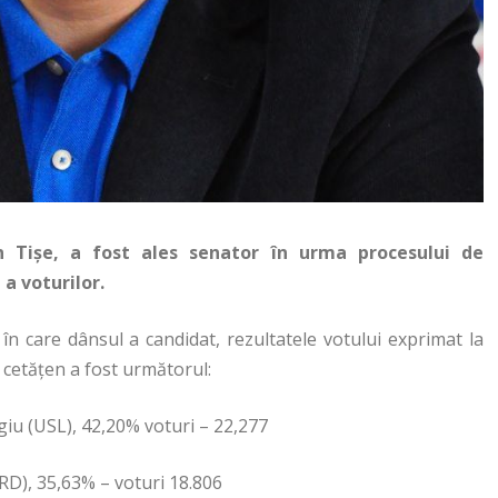
lin Tișe, a fost ales senator în urma procesului de
 a voturilor.
 în care dânsul a candidat, rezultatele votului exprimat la
 cetățen a fost următorul:
rgiu (USL), 42,20% voturi – 22,277
ARD), 35,63% – voturi 18.806