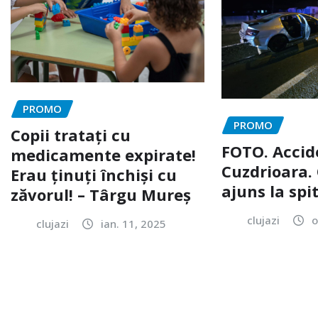
PROMO
PROMO
Copii tratați cu
FOTO. Accid
medicamente expirate!
Cuzdrioara. 
Erau ținuți închiși cu
ajuns la spi
zăvorul! – Târgu Mureș
clujazi
o
clujazi
ian. 11, 2025