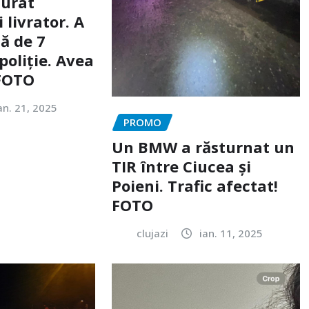
furat
livrator. A
ă de 7
poliție. Avea
 FOTO
an. 21, 2025
PROMO
Un BMW a răsturnat un
TIR între Ciucea și
Poieni. Trafic afectat!
FOTO
clujazi
ian. 11, 2025