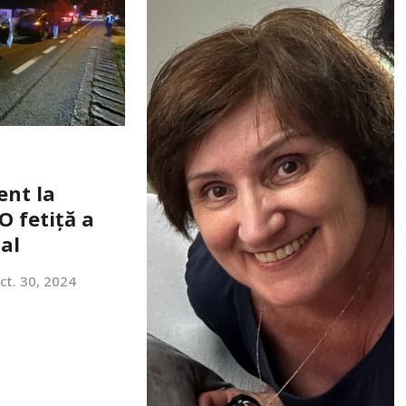
ent la
O fetiță a
tal
ct. 30, 2024