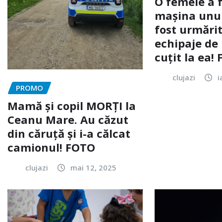
O femeie a 
mașina unui 
fost urmărit
echipaje de 
cuțit la ea!
clujazi
i
PROMO
Mamă și copil MORȚI la
Ceanu Mare. Au căzut
din căruță și i-a călcat
camionul! FOTO
clujazi
mai 12, 2025