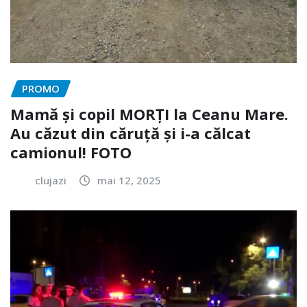
PROMO
Mamă și copil MORȚI la Ceanu Mare.
Au căzut din căruță și i-a călcat
camionul! FOTO
clujazi
mai 12, 2025