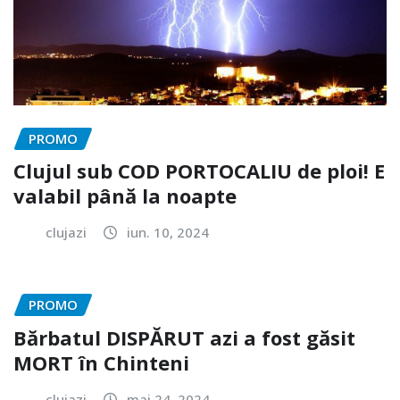
PROMO
Clujul sub COD PORTOCALIU de ploi! E
valabil până la noapte
clujazi
iun. 10, 2024
PROMO
Bărbatul DISPĂRUT azi a fost găsit
MORT în Chinteni
clujazi
mai 24, 2024