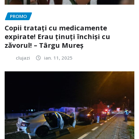
PROMO
Copii tratați cu medicamente
expirate! Erau ținuți închiși cu
zăvorul! – Târgu Mureș
clujazi
ian. 11, 2025