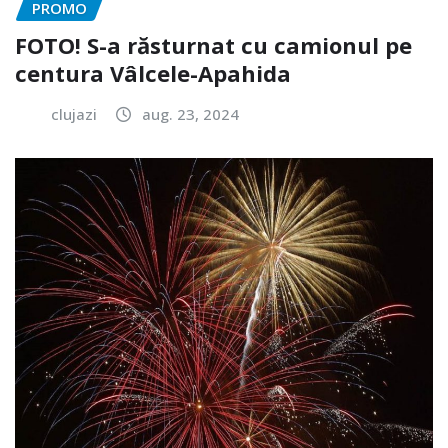
PROMO
FOTO! S-a răsturnat cu camionul pe
centura Vâlcele-Apahida
clujazi
aug. 23, 2024