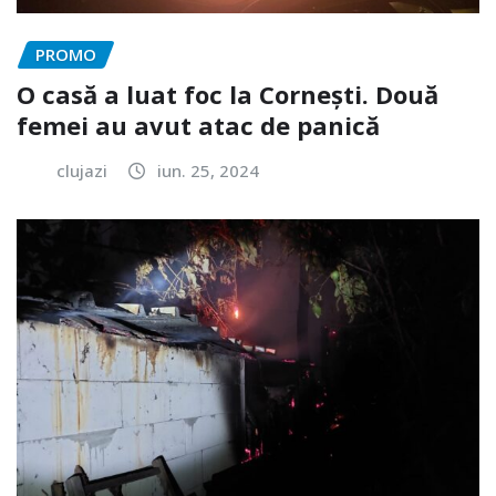
PROMO
O casă a luat foc la Cornești. Două
femei au avut atac de panică
clujazi
iun. 25, 2024