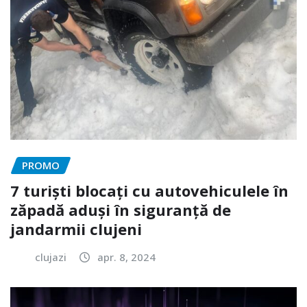
PROMO
7 turiști blocați cu autovehiculele în
zăpadă aduși în siguranță de
jandarmii clujeni
clujazi
apr. 8, 2024