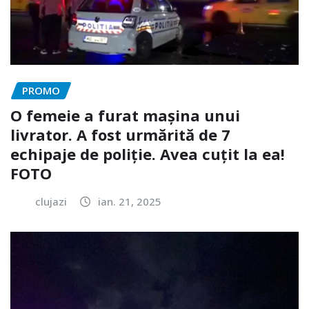
PROMO
O femeie a furat mașina unui
livrator. A fost urmărită de 7
echipaje de poliție. Avea cuțit la ea!
FOTO
clujazi
ian. 21, 2025