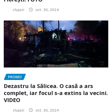
clujazi
oct. 30, 2024
PROMO
Dezastru la Sălicea. O casă a ars
complet, iar focul s-a extins la vecini.
VIDEO
clujazi
oct. 30, 2024