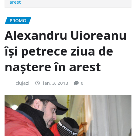
arest
PROMO
Alexandru Uioreanu
îşi petrece ziua de
naştere în arest
clujazi
ian. 3, 2013
0