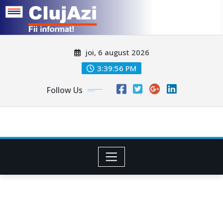
Skip
joi, 6 august 2026
to
content
3:39:58 PM
Follow Us