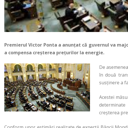
Premierul Victor Ponta a anunțat că guvernul va major
a compensa creșterea prețurilor la energie.
De asemenea,
în două tranș
susținere a f
Acestei măsur
determinate 
creşterea preţ
Conform unor estimări realizate de experţii Băncii Mondi