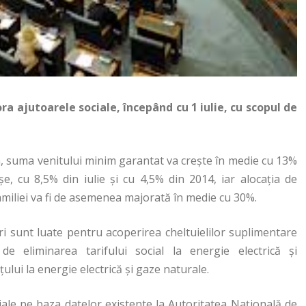
a ajutoarele sociale, începând cu 1 iulie, cu scopul de
 suma venitului minim garantat va crește în medie cu 13%
e, cu 8,5% din iulie și cu 4,5% din 2014, iar alocația de
amiliei va fi de asemenea majorată în medie cu 30%.
i sunt luate pentru acoperirea cheltuielilor suplimentare
de eliminarea tarifului social la energie electrică şi
ului la energie electrică şi gaze naturale.
ale pe baza datelor existente la Autoritatea Naţională de