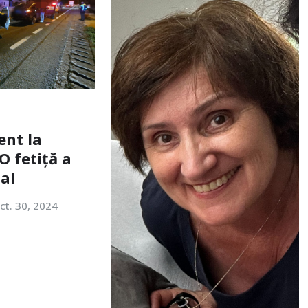
ent la
O fetiță a
tal
ct. 30, 2024