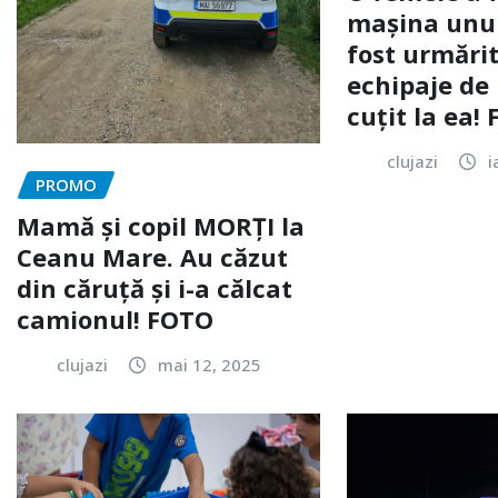
mașina unui 
fost urmărit
echipaje de 
cuțit la ea!
clujazi
i
PROMO
Mamă și copil MORȚI la
Ceanu Mare. Au căzut
din căruță și i-a călcat
camionul! FOTO
clujazi
mai 12, 2025