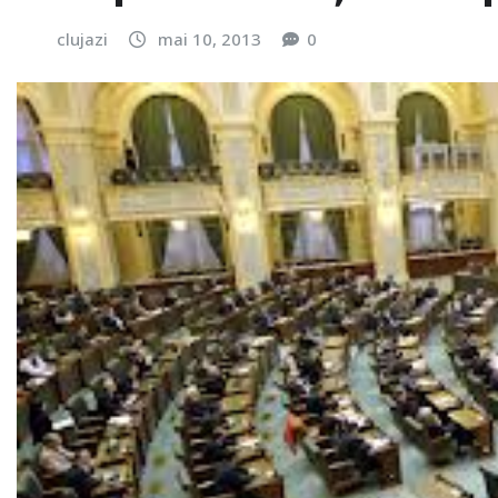
clujazi
mai 10, 2013
0