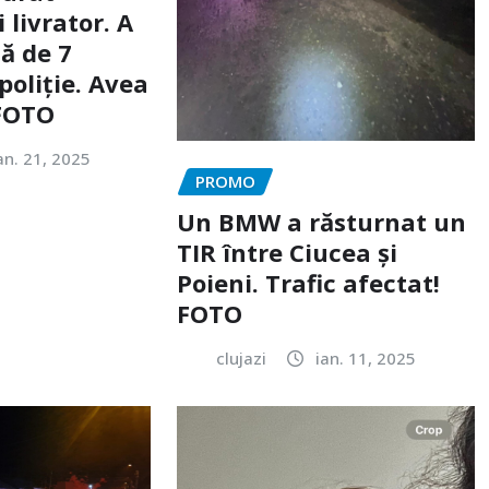
livrator. A
ă de 7
poliție. Avea
 FOTO
an. 21, 2025
PROMO
Un BMW a răsturnat un
TIR între Ciucea și
Poieni. Trafic afectat!
FOTO
clujazi
ian. 11, 2025