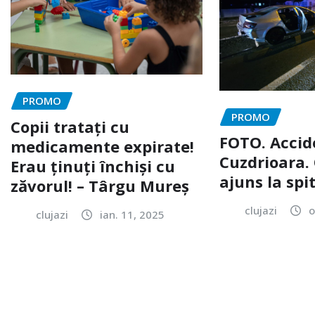
PROMO
PROMO
Copii tratați cu
FOTO. Accid
medicamente expirate!
Cuzdrioara. 
Erau ținuți închiși cu
ajuns la spi
zăvorul! – Târgu Mureș
clujazi
o
clujazi
ian. 11, 2025