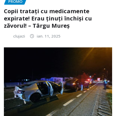
PROMO
Copii tratați cu medicamente
expirate! Erau ținuți închiși cu
zăvorul! – Târgu Mureș
clujazi
ian. 11, 2025