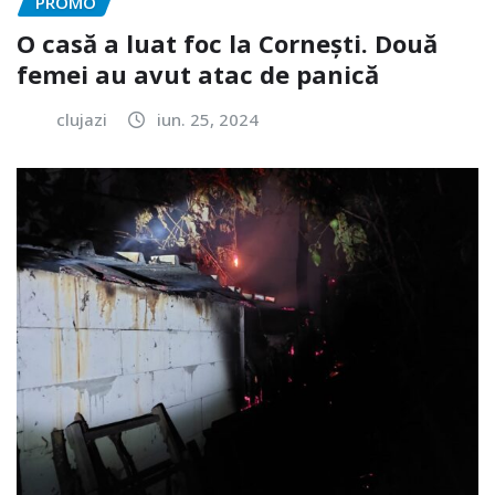
PROMO
O casă a luat foc la Cornești. Două
femei au avut atac de panică
clujazi
iun. 25, 2024