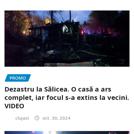
PROMO
Dezastru la Sălicea. O casă a ars
complet, iar focul s-a extins la vecini.
VIDEO
clujazi
oct. 30, 2024