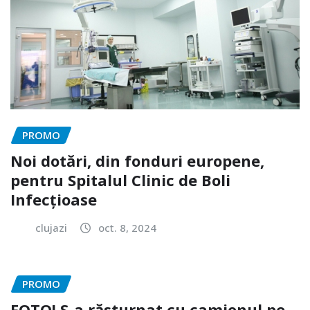
PROMO
Noi dotări, din fonduri europene,
pentru Spitalul Clinic de Boli
Infecțioase
clujazi
oct. 8, 2024
PROMO
FOTO! S-a răsturnat cu camionul pe