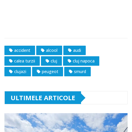
accident
alcool
audi
calea turzii
cluj
cluj napoca
clujazi
peugeot
smurd
ULTIMELE ARTICOLE