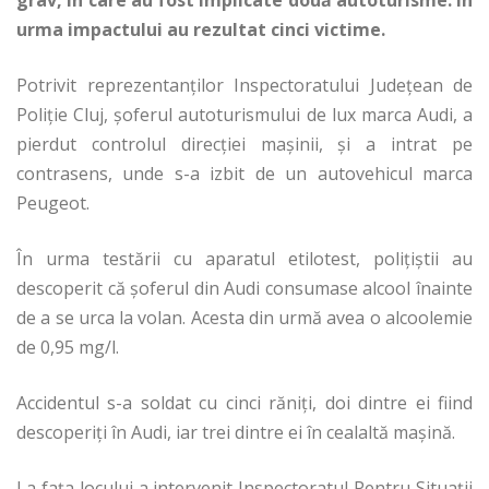
urma impactului au rezultat cinci victime.
Potrivit reprezentanţilor Inspectoratului Judeţean de
Poliţie Cluj, şoferul autoturismului de lux marca Audi, a
pierdut controlul direcţiei maşinii, şi a intrat pe
contrasens, unde s-a izbit de un autovehicul marca
Peugeot.
În urma testării cu aparatul etilotest, poliţiştii au
descoperit că şoferul din Audi consumase alcool înainte
de a se urca la volan. Acesta din urmă avea o alcoolemie
de 0,95 mg/l.
Accidentul s-a soldat cu cinci răniţi, doi dintre ei fiind
descoperiţi în Audi, iar trei dintre ei în cealaltă maşină.
La faţa locului a intervenit Inspectoratul Pentru Situaţii