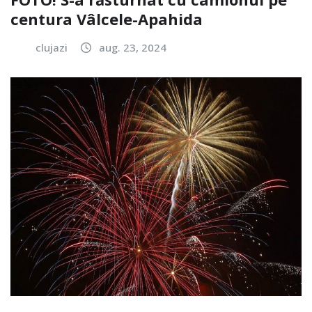
centura Vâlcele-Apahida
clujazi
aug. 23, 2024