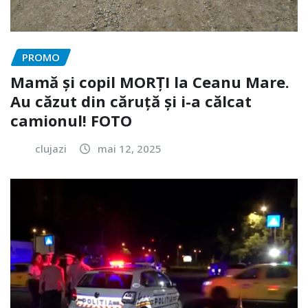
PROMO
Mamă și copil MORȚI la Ceanu Mare.
Au căzut din căruță și i-a călcat
camionul! FOTO
clujazi
mai 12, 2025