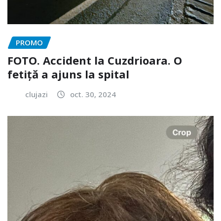
PROMO
FOTO. Accident la Cuzdrioara. O
fetiță a ajuns la spital
clujazi
oct. 30, 2024