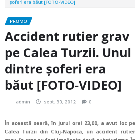
şoferi era băut [FOTO-VIDEO]
PROMO
Accident rutier grav
pe Calea Turzii. Unul
dintre şoferi era
băut [FOTO-VIDEO]
admin
sept. 30, 2012
0
În această seară, în jurul orei 23,00, a avut loc pe
Calea Turzii din Cluj-Napoca, un accident rutier
grav, în care au fost implicate două autoturisme.
În