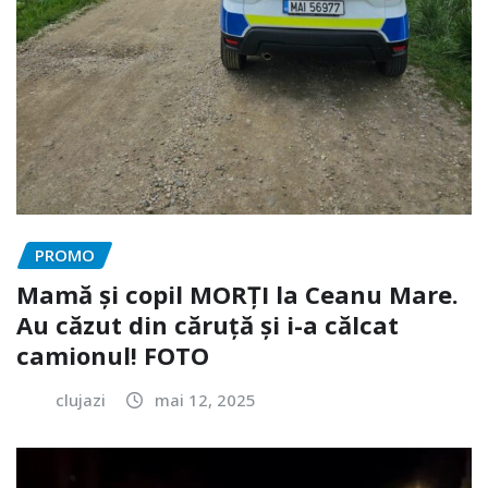
PROMO
Mamă și copil MORȚI la Ceanu Mare.
Au căzut din căruță și i-a călcat
camionul! FOTO
clujazi
mai 12, 2025