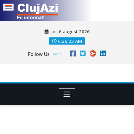
Skip
joi, 6 august 2026
to
content
6:26:25 AM
Follow Us