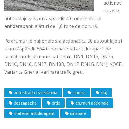
acționat
cu zece
autoutilaje și s-au răspândit 43 tone material
antiderapant, alături de 1,6 tone de clorură.
Pe drumurile naționale s-a acționat cu 50 autoutilaje și
s-au răspândit 564 tone material antiderapant pe
următoarele drumuri naționale: DN1, DN15, DN75,
DN1C, DN16, DN17, DN18B, DN1F, DN1G, DN1J, VOCE,
Varianta Gherla, Varinata trafic greu.
autostrada transilvania
clorura
cluj
deszapezire
drdp
drumuri nationale
material antiderapant
ninsoare