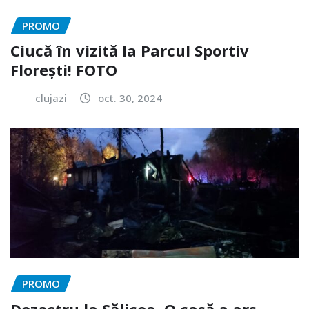
PROMO
Ciucă în vizită la Parcul Sportiv
Florești! FOTO
clujazi
oct. 30, 2024
PROMO
Dezastru la Sălicea. O casă a ars