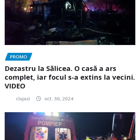
PROMO
Dezastru la Sălicea. O casă a ars
complet, iar focul s-a extins la vecini.
VIDEO
clujazi
oct. 30, 2024