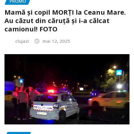
PROMO
Mamă și copil MORȚI la Ceanu Mare.
Au căzut din căruță și i-a călcat
camionul! FOTO
clujazi
mai 12, 2025