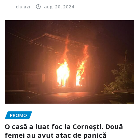
clujazi
aug. 20, 2024
PROMO
O casă a luat foc la Cornești. Două
femei au avut atac de panică