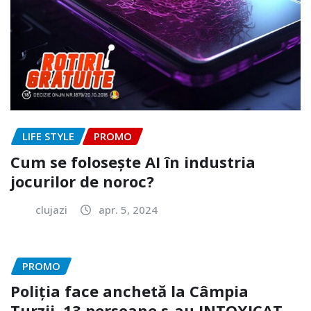
LIFE STYLE
PROMO
Cum se folosește AI în industria
jocurilor de noroc?
clujazi
apr. 5, 2024
PROMO
Poliția face anchetă la Câmpia
Turzii. 13 persoane s-au INTOXICAT