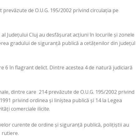
t prevăzute de O.U.G. 195/2002 privind circulaţia pe
 al Judeţului Cluj au desfăşurat acţiuni în locurile şi zonele
rea gradului de siguranţă publică a cetăţenilor din judeţul
e 6 în flagrant delict. Dintre acestea 4 de natură judiciară
ionale, dintre care 214 prevăzute de O.U.G. 195/2002 privind
991 privind ordinea şi liniştea publică şi 14 la Legea
ăţi comerciale ilicite.
velor curente de ordine şi siguranţă publică, poliţiştii au
 rutiere.