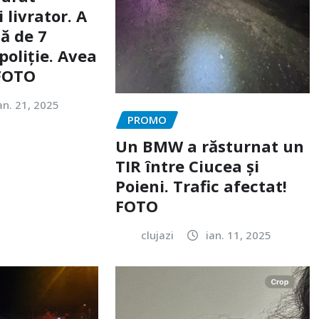
livrator. A
ă de 7
poliție. Avea
 FOTO
an. 21, 2025
PROMO
Un BMW a răsturnat un
TIR între Ciucea și
Poieni. Trafic afectat!
FOTO
clujazi
ian. 11, 2025