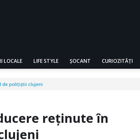
RI LOCALE
LIFE STYLE
ȘOCANT
CURIOZITĂȚI
e poliţiştii clujeni
ucere reţinute în
clujeni