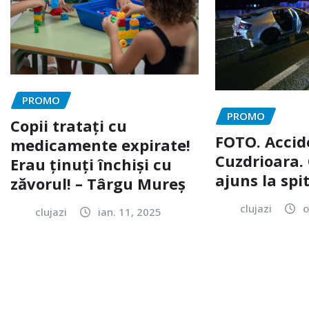
PROMO
PROMO
Copii tratați cu
FOTO. Accid
medicamente expirate!
Cuzdrioara. 
Erau ținuți închiși cu
ajuns la spi
zăvorul! – Târgu Mureș
clujazi
o
clujazi
ian. 11, 2025