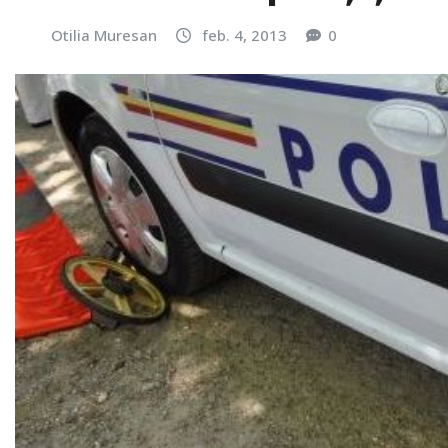
Otilia Muresan
feb. 4, 2013
0