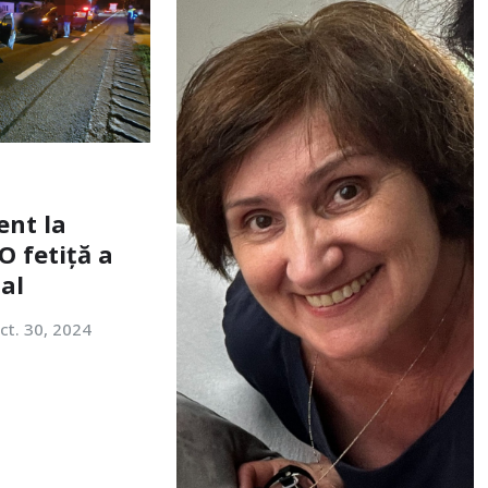
ent la
O fetiță a
tal
ct. 30, 2024