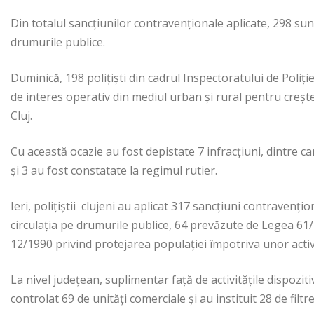
Din totalul sancţiunilor contravenţionale aplicate, 298 sun
drumurile publice.
Duminică, 198 poliţişti din cadrul Inspectoratului de Poliţie
de interes operativ din mediul urban şi rural pentru creşte
Cluj.
Cu această ocazie au fost depistate 7 infracţiuni, dintre car
şi 3 au fost constatate la regimul rutier.
Ieri, poliţiştii clujeni au aplicat 317 sancţiuni contravenţ
circulaţia pe drumurile publice, 64 prevăzute de Legea 61/1
12/1990 privind protejarea populaţiei împotriva unor activit
La nivel judeţean, suplimentar faţă de activităţile dispoziti
controlat 69 de unităţi comerciale şi au instituit 28 de filtre