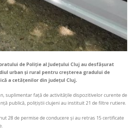
oratului de Poliţie al Judeţului Cluj au desfăşurat
ediul urban şi rural pentru creşterea gradului de
ică a cetăţenilor din judeţul Cluj.
n, suplimentar faţă de activităţile dispozitivelor curente de
ţă publică, poliţiştii clujeni au instituit 21 de filtre rutiere.
ţinut 28 de permise de conducere şi au retras 15 certificate
e.