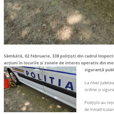
Sâmbătă, 02 februarie, 338 poliţişti din cadrul Inspect
acţiuni în locurile şi zonele de interes operativ din m
siguranţă publ
La nivel judeţea
ordine şi siguran
Poliţiştii au re
de înmatricular