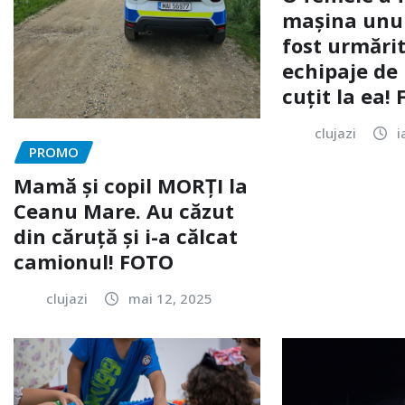
mașina unui 
fost urmărit
echipaje de 
cuțit la ea!
clujazi
i
PROMO
Mamă și copil MORȚI la
Ceanu Mare. Au căzut
din căruță și i-a călcat
camionul! FOTO
clujazi
mai 12, 2025