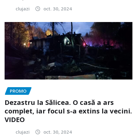
clujazi
oct. 30, 2024
PROMO
Dezastru la Sălicea. O casă a ars
complet, iar focul s-a extins la vecini.
VIDEO
clujazi
oct. 30, 2024