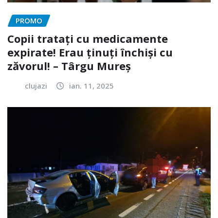
PROMO
Copii tratați cu medicamente
expirate! Erau ținuți închiși cu
zăvorul! – Târgu Mureș
clujazi
ian. 11, 2025