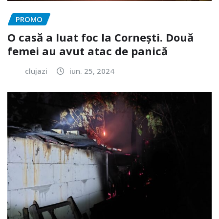
PROMO
O casă a luat foc la Cornești. Două
femei au avut atac de panică
clujazi
iun. 25, 2024