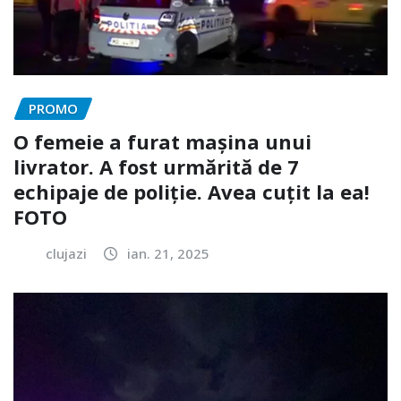
PROMO
O femeie a furat mașina unui
livrator. A fost urmărită de 7
echipaje de poliție. Avea cuțit la ea!
FOTO
clujazi
ian. 21, 2025