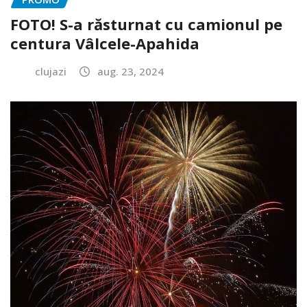
FOTO! S-a răsturnat cu camionul pe
centura Vâlcele-Apahida
clujazi
aug. 23, 2024