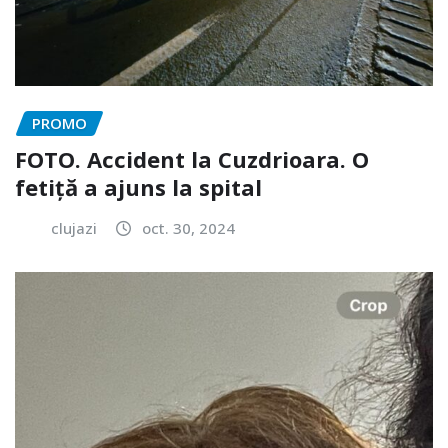
PROMO
FOTO. Accident la Cuzdrioara. O
fetiță a ajuns la spital
clujazi
oct. 30, 2024