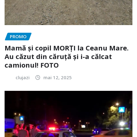
PROMO
Mamă și copil MORȚI la Ceanu Mare.
Au căzut din căruță și i-a călcat
camionul! FOTO
clujazi
mai 12, 2025