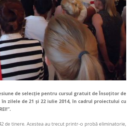
iune de selecție pentru cursul gratuit de Însoțitor de
zilele de 21 și 22 iulie 2014, în cadrul proiectului cu
EI!”.
2 de tinere. Acestea au trecut printr-o probă eliminatorie,