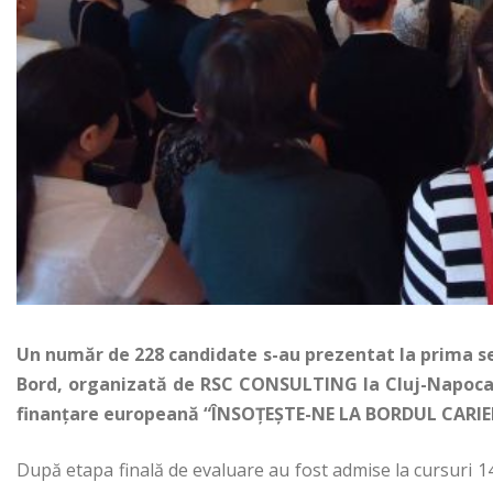
Un număr de 228 candidate s-au prezentat la prima ses
Bord, organizată de RSC CONSULTING la Cluj-Napoca în 
finanțare europeană “ÎNSOȚEȘTE-NE LA BORDUL CARIER
După etapa finală de evaluare au fost admise la cursuri 14