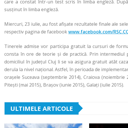
care a constat într-un test scris în limba engleză. Dup
susținut în limba engleză.
Miercuri, 23 iulie, au fost afișate rezultatele finale ale s
respectiv pagina de facebook
www.facebook.com/RSC.C
Tinerele admise vor participa gratuit la cursuri de form
consta în ore de teorie și de practică. Prin intermediul
domiciliul în județul Cluj li se va asigura gratuit atât ca
derula la nivel național. Astfel, în perioada de implementar
orașele Suceava (septembrie 2014), Craiova (noiembrie 2
Pitești (mai 2015), Brașov (iunie 2015), Galați (iulie 2015).
ULTIMELE ARTICOLE