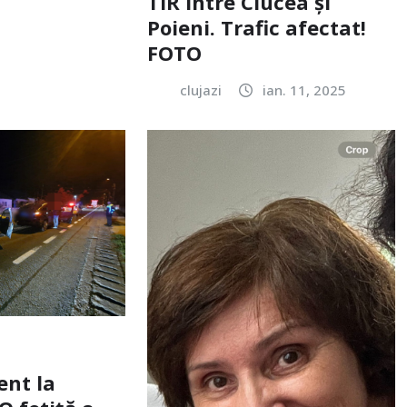
TIR între Ciucea și
Poieni. Trafic afectat!
FOTO
clujazi
ian. 11, 2025
ent la