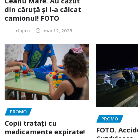
Ceanu Mare. Au căzut
din căruță și i-a călcat
camionul! FOTO
clujazi
mai 12, 2025
PROMO
PROMO
Copii tratați cu
FOTO. Accid
medicamente expirate!