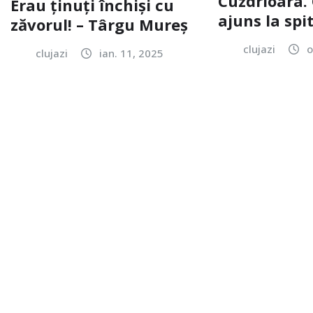
Cuzdrioara. 
Erau ținuți închiși cu
ajuns la spi
zăvorul! – Târgu Mureș
clujazi
o
clujazi
ian. 11, 2025