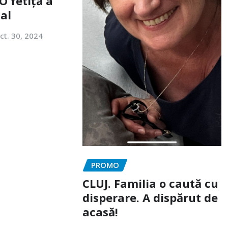
O fetiță a
tal
ct. 30, 2024
PROMO
CLUJ. Familia o caută cu
disperare. A dispărut de
acasă!