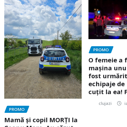
PROMO
O femeie a 
mașina unui 
fost urmărit
echipaje de 
cuțit la ea!
clujazi
i
PROMO
Mamă și copil MORȚI la