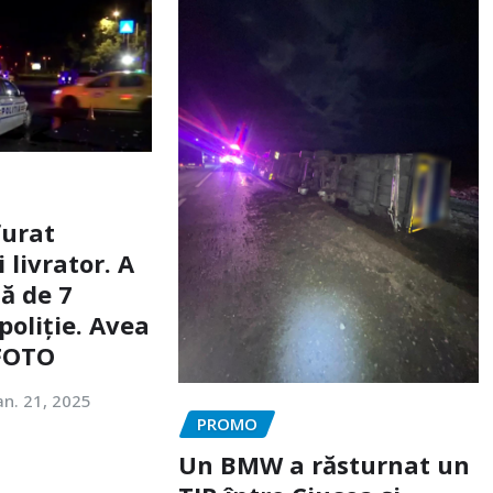
furat
livrator. A
ă de 7
poliție. Avea
 FOTO
an. 21, 2025
PROMO
Un BMW a răsturnat un