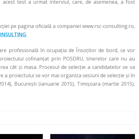
ă acest test a urmat interviul, care, de asemenea, a fost
elecţiei pe pagina oficială a companiei www.rsc-consulting.ro,
ONSULTING
.
are profesională în ocupația de Însoțitor de bord, ce vor
 proiectului cofinanțat prin POSDRU, tinerelor care nu au
zarea cât și masa. Procesul de selecție a candidatelor se va
e a proiectului se vor mai organiza sesiuni de selecție și în
014), București (ianuarie 2015), Timișoara (martie 2015),