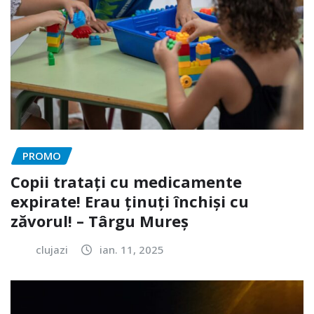
PROMO
Copii tratați cu medicamente
expirate! Erau ținuți închiși cu
zăvorul! – Târgu Mureș
clujazi
ian. 11, 2025