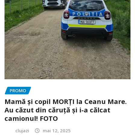
PROMO
Mamă și copil MORȚI la Ceanu Mare.
Au căzut din căruță și i-a călcat
camionul! FOTO
clujazi
mai 12, 2025