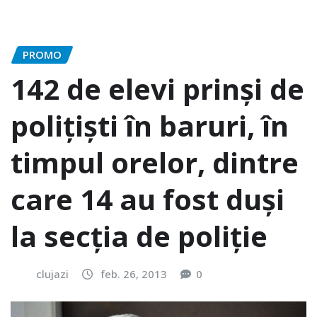
PROMO
142 de elevi prinși de
polițiști în baruri, în
timpul orelor, dintre
care 14 au fost duși
la secția de poliție
clujazi
feb. 26, 2013
0