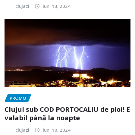
clujazi
iun. 13, 2024
PROMO
Clujul sub COD PORTOCALIU de ploi! E
valabil până la noapte
clujazi
iun. 10, 2024