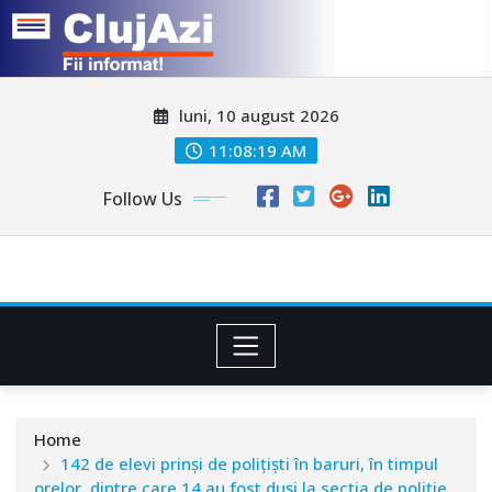
Skip
luni, 10 august 2026
to
content
11:08:21 AM
Follow Us
Home
142 de elevi prinși de polițiști în baruri, în timpul
orelor, dintre care 14 au fost duși la secția de poliție