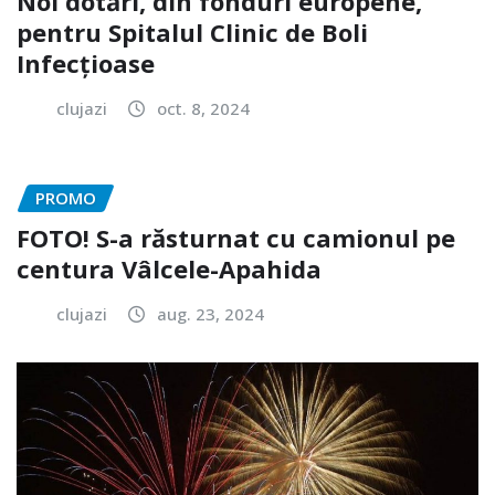
Noi dotări, din fonduri europene,
pentru Spitalul Clinic de Boli
Infecțioase
clujazi
oct. 8, 2024
PROMO
FOTO! S-a răsturnat cu camionul pe
centura Vâlcele-Apahida
clujazi
aug. 23, 2024