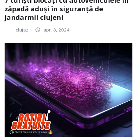
7 turiști blocați cu autovehiculele în
zăpadă aduși în siguranță de
jandarmii clujeni
clujazi
apr. 8, 2024