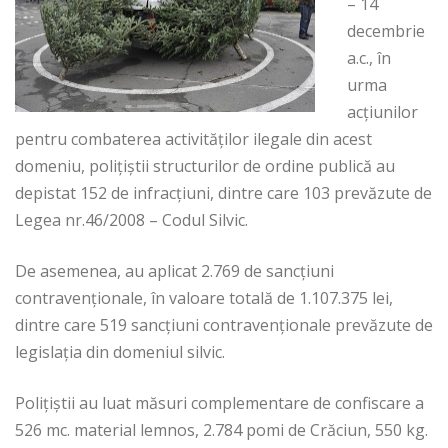
– 14
decembrie
a.c., în
urma
acţiunilor
pentru combaterea activităţilor ilegale din acest
domeniu, poliţiştii structurilor de ordine publică au
depistat 152 de infracţiuni, dintre care 103 prevăzute de
Legea nr.46/2008 – Codul Silvic.
De asemenea, au aplicat 2.769 de sancţiuni
contravenţionale, în valoare totală de 1.107.375 lei,
dintre care 519 sancţiuni contravenţionale prevăzute de
legislaţia din domeniul silvic.
Poliţiştii au luat măsuri complementare de confiscare a
526 mc. material lemnos, 2.784 pomi de Crăciun, 550 kg.