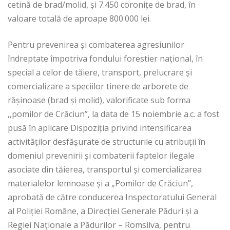
cetină de brad/molid, şi 7.450 coroniţe de brad, în
valoare totală de aproape 800.000 lei.
Pentru prevenirea şi combaterea agresiunilor
îndreptate împotriva fondului forestier naţional, în
special a celor de tăiere, transport, prelucrare şi
comercializare a speciilor tinere de arborete de
răşinoase (brad şi molid), valorificate sub forma
,,pomilor de Crăciun”, la data de 15 noiembrie a.c. a fost
pusă în aplicare Dispoziţia privind intensificarea
activităţilor desfăşurate de structurile cu atribuţii în
domeniul prevenirii şi combaterii faptelor ilegale
asociate din tăierea, transportul şi comercializarea
materialelor lemnoase şi a „Pomilor de Crăciun”,
aprobată de către conducerea Inspectoratului General
al Poliţiei Române, a Direcţiei Generale Păduri şi a
Regiei Naţionale a Pădurilor – Romsilva, pentru