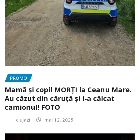
PROMO
Mamă și copil MORȚI la Ceanu Mare.
Au căzut din căruță și i-a călcat
camionul! FOTO
clujazi
mai 12, 2025