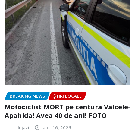
BREAKING NEWS
ȘTIRI LOCALE
Motociclist MORT pe centura Vâlcele-
Apahida! Avea 40 de ani! FOTO
clujazi
apr. 16, 2026