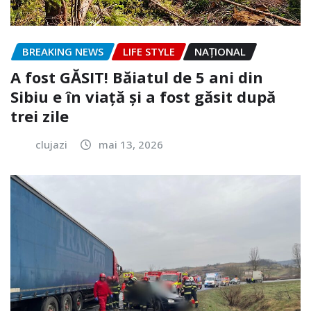
BREAKING NEWS
LIFE STYLE
NAŢIONAL
A fost GĂSIT! Băiatul de 5 ani din
Sibiu e în viață și a fost găsit după
trei zile
clujazi
mai 13, 2026