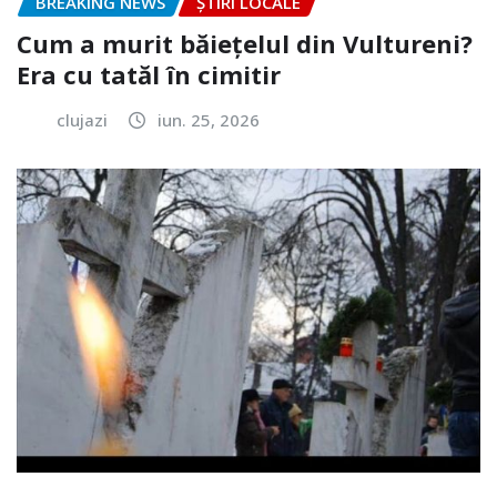
BREAKING NEWS
ȘTIRI LOCALE
Cum a murit băiețelul din Vultureni?
Era cu tatăl în cimitir
clujazi
iun. 25, 2026