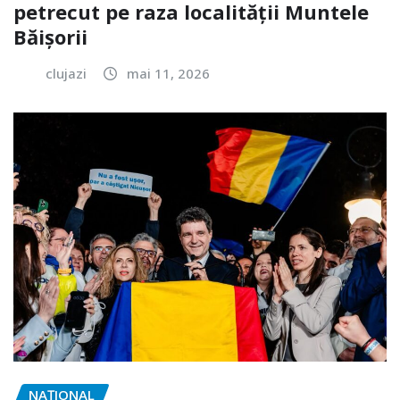
petrecut pe raza localității Muntele
Băișorii
clujazi
mai 11, 2026
NAŢIONAL