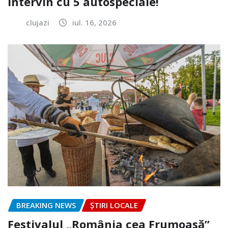
intervin cu 5 autospeciale!
clujazi
iul. 16, 2026
BREAKING NEWS
ȘTIRI LOCALE
Festivalul „România cea Frumoasă”