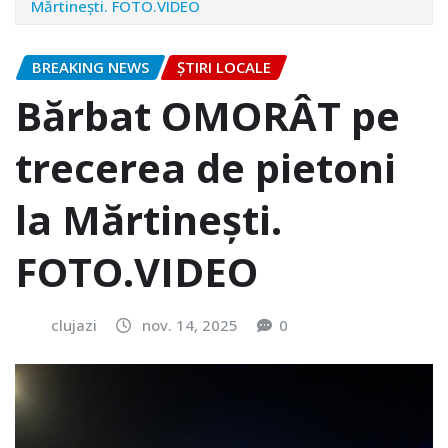
Mărtinești. FOTO.VIDEO
BREAKING NEWS
ȘTIRI LOCALE
Bărbat OMORÂT pe
trecerea de pietoni
la Mărtinești.
FOTO.VIDEO
clujazi
nov. 14, 2025
0