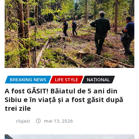
BREAKING NEWS
LIFE STYLE
NAŢIONAL
A fost GĂSIT! Băiatul de 5 ani din
Sibiu e în viață și a fost găsit după
trei zile
clujazi
mai 13, 2026