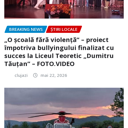
BREAKING NEWS
ȘTIRI LOCALE
„O școală fără violență” – proiect
împotriva bullyingului finalizat cu
succes la Liceul Teoretic „Dumitru
Tăuțan” – FOTO.VIDEO
clujazi
mai 22, 2026