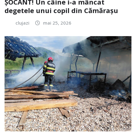
ȘOCANT! Un câine i-a mâncat
degetele unui copil din Cămărașu
clujazi
mai 25, 2026