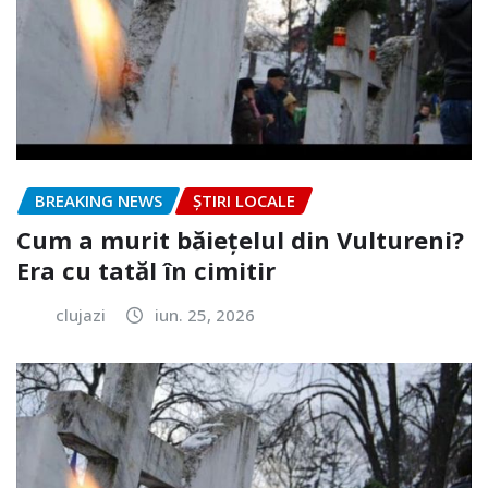
BREAKING NEWS
ȘTIRI LOCALE
Cum a murit băiețelul din Vultureni?
Era cu tatăl în cimitir
clujazi
iun. 25, 2026