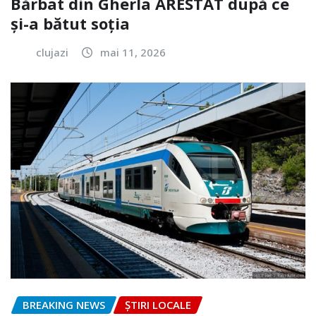
Bărbat din Gherla ARESTAT după ce
și-a bătut soția
clujazi
mai 11, 2026
BREAKING NEWS
ȘTIRI LOCALE