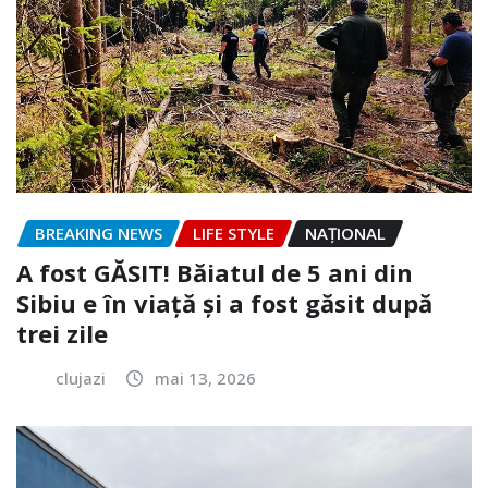
BREAKING NEWS
LIFE STYLE
NAŢIONAL
A fost GĂSIT! Băiatul de 5 ani din
Sibiu e în viață și a fost găsit după
trei zile
clujazi
mai 13, 2026