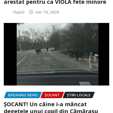
arestat pentru ca VIOLA fete minore
clujazi
iun. 10, 2026
BREAKING NEWS
ȘOCANT
ȘTIRI LOCALE
ȘOCANT! Un câine i-a mâncat
degetele unui copil din Cămărașu