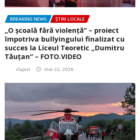
BREAKING NEWS
ȘTIRI LOCALE
„O școală fără violență” – proiect
împotriva bullyingului finalizat cu
succes la Liceul Teoretic „Dumitru
Tăuțan” – FOTO.VIDEO
clujazi
mai 22, 2026