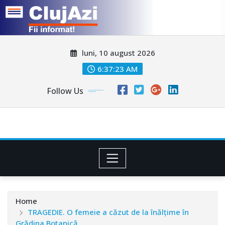
Skip
luni, 10 august 2026
to
content
6:37:26 AM
Follow Us
Home
TRAGEDIE. O femeie a căzut de la înălțime în
Grădina Botanică