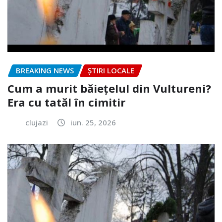
BREAKING NEWS
ȘTIRI LOCALE
Cum a murit băiețelul din Vultureni?
Era cu tatăl în cimitir
clujazi
iun. 25, 2026