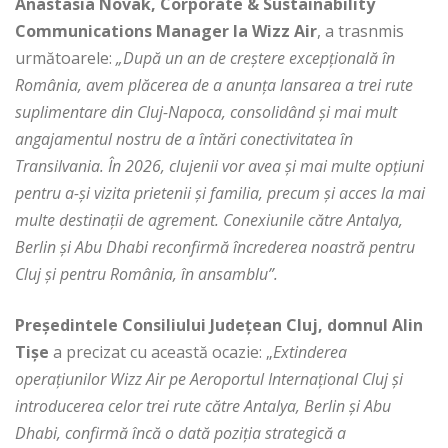
Anastasia Novak, Corporate & Sustainability
Communications Manager la Wizz Air
, a trasnmis
următoarele:
„După un an de creștere excepțională în
România, avem plăcerea de a anunța lansarea a trei rute
suplimentare din Cluj-Napoca, consolidând și mai mult
angajamentul nostru de a întări conectivitatea în
Transilvania. În 2026, clujenii vor avea și mai multe opțiuni
pentru a-și vizita prietenii și familia, precum și acces la mai
multe destinații de agrement. Conexiunile către Antalya,
Berlin și Abu Dhabi reconfirmă încrederea noastră pentru
Cluj și pentru România, în ansamblu”.
Preşedintele Consiliului Judeţean Cluj, domnul Alin
Tişe
a precizat cu această ocazie: „
Extinderea
operațiunilor Wizz Air pe Aeroportul Internațional Cluj și
introducerea celor trei rute către Antalya, Berlin și Abu
Dhabi, confirmă încă o dată poziția strategică a