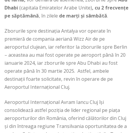
Dhabi
(capitala Emiratelor Arabe Unite)
, cu 2 frecvențe
pe săptămână
, în zilele
de marți și sâmbătă
.
Zborurile spre destinația Antalya vor operate în
premieră de compania aeriană Wizz Air de pe
aeroportul clujean, iar referitor la zborurile spre Berlin
– aceastea au mai fost operate pe aeroport până în 20
ianuarie 2024, iar zborurile spre Abu Dhabi au fost
operate până în 30 martie 2025. Astfel, ambele
destinații foarte solicitate, revin în operare de pe
Aeroportul Internațional Cluj.
Aeroportul Internațional Avram Iancu Cluj își
consolidează astfel poziția de lider regional pe piața
aeroporturilor din România, oferind călătorilor din Cluj
și din întreaga regiune Transilvania oportunitatea de a