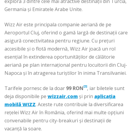
explora 3 dintre cele mai atractive destinații din Turcia,
Germania și Emiratele Arabe Unite.
Wizz Air este principala companie aeriană de pe
Aeroportul Cluj, oferind o gamă largă de destinații care
asigură conectivitatea pentru regiune. Cu prețuri
accesibile și o flotă modernă, Wizz Air joacă un rol
esențial în extinderea oportunităților de călătorie
aeriană pe plan internațional pentru locuitorii din Cluj-
Napoca și în atragerea turiștilor în inima Transilvaniei.
[1]
Tarifele pornesc de la doar
99 RON
, iar biletele sunt
deja disponibile pe
wizzair.com
și prin
aplicația
mobilă WIZZ
. Aceste rute contribuie la diversificarea
rețelei Wizz Air în România, oferind mai multe opțiuni
convenabile pentru city-breakuri și destinații de
vacanță la soare.