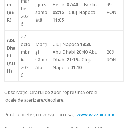
mar
in
, joi și
Berlin
07:40
Berlin
99
tie
(BE
sâmb
08:15
– Cluj-Napoca
RON
202
R)
ătă
11:05
6
27
Abu
octo
Marți
Cluj-Napoca
13:30
–
Dha
mbr
și
Abu Dhabi
20:40
Abu
209
bi
ie
sâmb
Dhabi
21:15
– Cluj-
RON
(AU
202
ătă
Napoca
01:10
H)
6
Observație: Orarul de zbor reprezintă orele
locale de aterizare/decolare.
Pentru bilete și rezervări accesați
www.wizzair.com