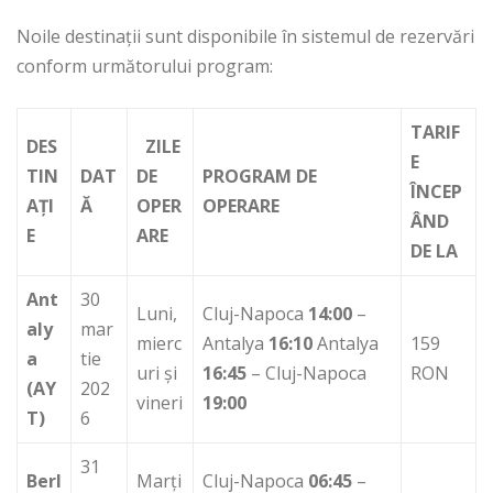
Noile destinații sunt disponibile în sistemul de rezervări
conform următorului program:
TARIF
DES
ZILE
E
TIN
DAT
DE
PROGRAM DE
ÎNCEP
AȚI
Ă
OPER
OPERARE
ÂND
E
ARE
DE LA
Ant
30
Luni,
Cluj-Napoca
14:00
–
aly
mar
mierc
Antalya
16:10
Antalya
159
a
tie
uri și
16:45
– Cluj-Napoca
RON
(AY
202
vineri
19:00
T)
6
31
Berl
Marți
Cluj-Napoca
06:45
–