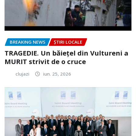
BREAKING NEWS
ȘTIRI LOCALE
TRAGEDIE. Un băiețel din Vultureni a
MURIT strivit de o cruce
clujazi
iun. 25, 2026