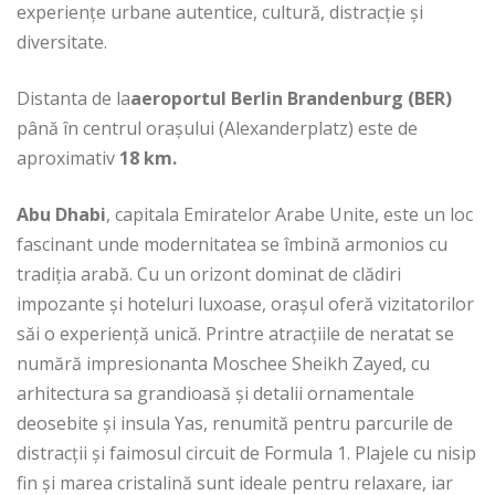
experiențe urbane autentice, cultură, distracție și
diversitate.
Distanta de la
aeroportul Berlin Brandenburg (BER)
până în centrul orașului (Alexanderplatz) este de
aproximativ
18 km
.
Abu Dhabi
, capitala Emiratelor Arabe Unite, este un loc
fascinant unde modernitatea se îmbină armonios cu
tradiția arabă. Cu un orizont dominat de clădiri
impozante și hoteluri luxoase, orașul oferă vizitatorilor
săi o experiență unică. Printre atracțiile de neratat se
numără impresionanta Moschee Sheikh Zayed, cu
arhitectura sa grandioasă și detalii ornamentale
deosebite și insula Yas, renumită pentru parcurile de
distracții și faimosul circuit de Formula 1. Plajele cu nisip
fin și marea cristalină sunt ideale pentru relaxare, iar