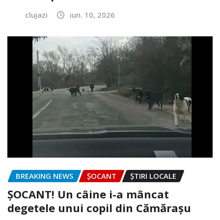
clujazi
iun. 10, 2026
BREAKING NEWS
ȘOCANT
ȘTIRI LOCALE
ȘOCANT! Un câine i-a mâncat
degetele unui copil din Cămărașu