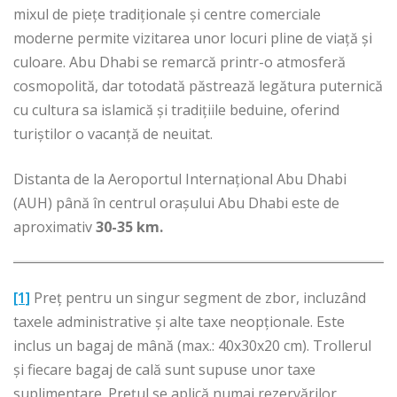
mixul de piețe tradiționale și centre comerciale
moderne permite vizitarea unor locuri pline de viață și
culoare. Abu Dhabi se remarcă printr-o atmosferă
cosmopolită, dar totodată păstrează legătura puternică
cu cultura sa islamică și tradițiile beduine, oferind
turiștilor o vacanță de neuitat.
Distanta de la Aeroportul Internațional Abu Dhabi
(AUH) până în centrul orașului Abu Dhabi este de
aproximativ
30-35 km
.
[1]
Preț pentru un singur segment de zbor, incluzând
taxele administrative și alte taxe neopționale. Este
inclus un bagaj de mână (max.: 40x30x20 cm). Trollerul
și fiecare bagaj de cală sunt supuse unor taxe
suplimentare. Prețul se aplică numai rezervărilor