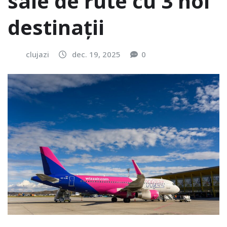
sale de rute cu 3 noi
destinaţii
clujazi
dec. 19, 2025
0