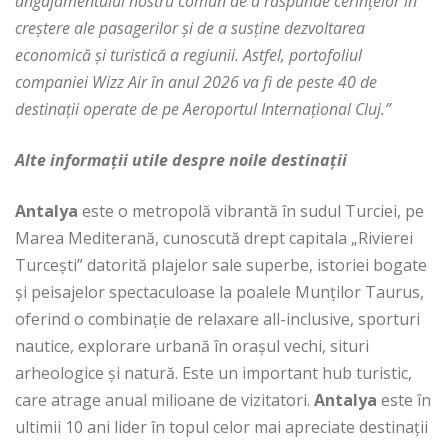
angajamentului nostru comun de a răspunde cerințelor în
creștere ale pasagerilor și de a susține dezvoltarea
economică și turistică a regiunii. Astfel, portofoliul
companiei Wizz Air în anul 2026 va fi de peste 40 de
destinații operate de pe Aeroportul Internațional Cluj.”
Alte informaţii utile despre noile destinaţii
Antalya
este o metropolă vibrantă în sudul Turciei, pe
Marea Mediterană, cunoscută drept capitala „Rivierei
Turcești” datorită plajelor sale superbe, istoriei bogate
și peisajelor spectaculoase la poalele Munților Taurus,
oferind o combinație de relaxare all-inclusive, sporturi
nautice, explorare urbană în orașul vechi, situri
arheologice și natură. Este un important hub turistic,
care atrage anual milioane de vizitatori.
Antalya
este în
ultimii 10 ani lider în topul celor mai apreciate destinaţii