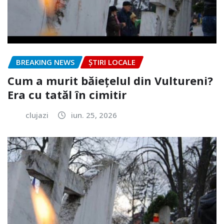
BREAKING NEWS
ȘTIRI LOCALE
Cum a murit băiețelul din Vultureni?
Era cu tatăl în cimitir
clujazi
iun. 25, 2026