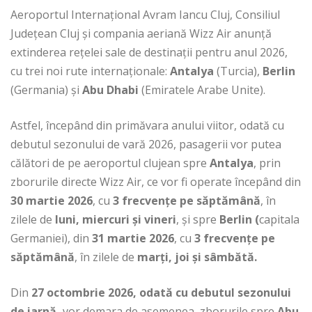
Aeroportul Internațional Avram Iancu Cluj, Consiliul
Județean Cluj și compania aeriană Wizz Air anunță
extinderea rețelei sale de destinații pentru anul 2026,
cu trei noi rute internaționale:
Antalya
(Turcia),
Berlin
(Germania) și
Abu Dhabi
(Emiratele Arabe Unite).
Astfel, începând din primăvara anului viitor, odată cu
debutul sezonului de vară 2026, pasagerii vor putea
călători de pe aeroportul clujean spre
Antalya
, prin
zborurile directe Wizz Air, ce vor fi operate începând din
30 martie 2026
, cu
3 frecvențe pe săptămână
, în
zilele de
luni, miercuri și vineri
, și spre
Berlin (
capitala
Germaniei), din
31 martie 2026
, cu
3 frecvențe pe
săptămână
, în zilele de
marți, joi și sâmbătă.
Din
27 octombrie 2026, odată cu debutul sezonului
de iarnă,
vor demara de asemenea, zborurile spre
Abu