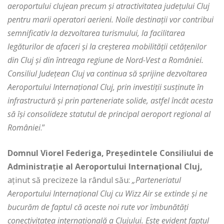
aeroportului clujean precum și atractivitatea județului Cluj
pentru marii operatori aerieni. Noile destinații vor contribui
semnificativ la dezvoltarea turismului, la facilitarea
legăturilor de afaceri și la creșterea mobilității cetățenilor
din Cluj și din întreaga regiune de Nord-Vest a României.
Consiliul Județean Cluj va continua să sprijine dezvoltarea
Aeroportului Internațional Cluj, prin investiții susținute în
infrastructură și prin parteneriate solide, astfel încât acesta
să își consolideze statutul de principal aeroport regional al
României
.”
Domnul Viorel Federiga, Președintele Consiliului de
Administrație al Aeroportului Internațional Cluj,
aținut să precizeze la rândul său:
„
Parteneriatul
Aeroportului Internațional Cluj cu Wizz Air se extinde și ne
bucurăm de faptul că aceste noi rute vor îmbunătăți
conectivitatea internațională a Clujului.
Este evident faptul