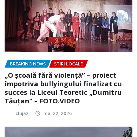
BREAKING NEWS
ȘTIRI LOCALE
„O școală fără violență” – proiect
împotriva bullyingului finalizat cu
succes la Liceul Teoretic „Dumitru
Tăuțan” – FOTO.VIDEO
clujazi
mai 22, 2026