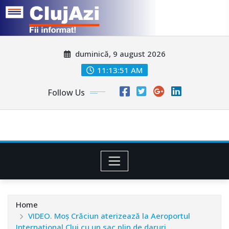
Skip
duminică, 9 august 2026
to
content
11:13:53 AM
Follow Us
Home
VIDEO. Moș Crăciun aterizează la Aeroportul
Internațional Cluj cu un sac plin de daruri