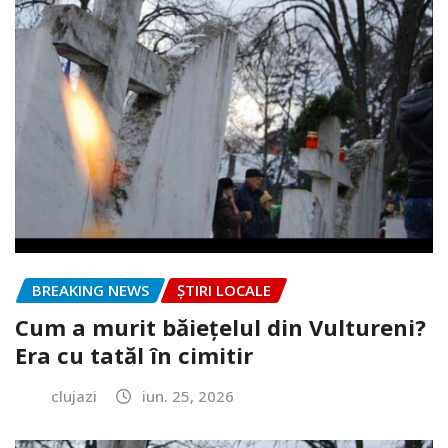
BREAKING NEWS
ȘTIRI LOCALE
Cum a murit băiețelul din Vultureni?
Era cu tatăl în cimitir
clujazi
iun. 25, 2026