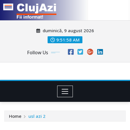
Skip
duminică, 9 august 2026
to
content
9:52:01 AM
Follow Us
Home
usl azi 2