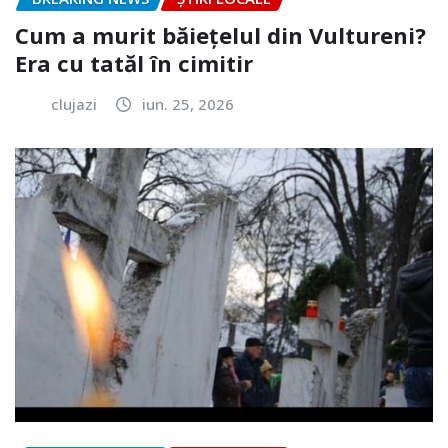
Cum a murit băiețelul din Vultureni?
Era cu tatăl în cimitir
clujazi
iun. 25, 2026