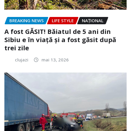
BREAKING NEWS
LIFE STYLE
NAŢIONAL
A fost GĂSIT! Băiatul de 5 ani din
Sibiu e în viață și a fost găsit după
trei zile
clujazi
mai 13, 2026