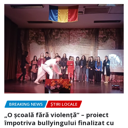
BREAKING NEWS
ȘTIRI LOCALE
„O școală fără violență” – proiect
împotriva bullyingului finalizat cu