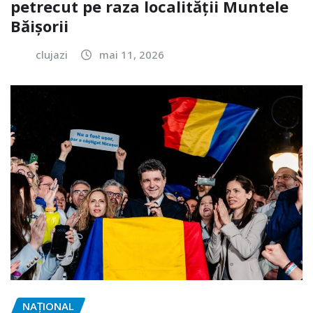
petrecut pe raza localității Muntele
Băișorii
clujazi
mai 11, 2026
NAŢIONAL