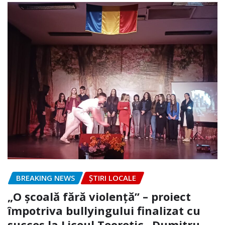
BREAKING NEWS
ȘTIRI LOCALE
„O școală fără violență” – proiect
împotriva bullyingului finalizat cu
succes la Liceul Teoretic „Dumitru