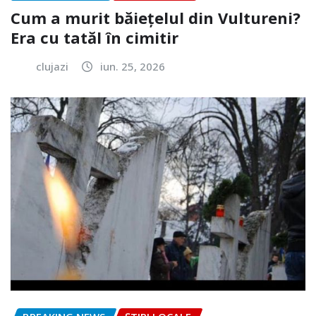
Cum a murit băiețelul din Vultureni?
Era cu tatăl în cimitir
clujazi
iun. 25, 2026