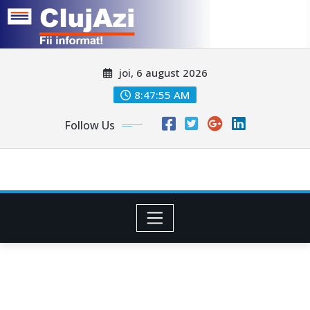
Skip
joi, 6 august 2026
to
content
8:47:58 AM
Follow Us