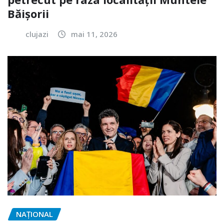
Băișorii
clujazi
mai 11, 2026
NAŢIONAL