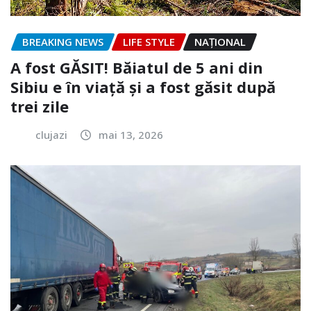
BREAKING NEWS
LIFE STYLE
NAŢIONAL
A fost GĂSIT! Băiatul de 5 ani din
Sibiu e în viață și a fost găsit după
trei zile
clujazi
mai 13, 2026