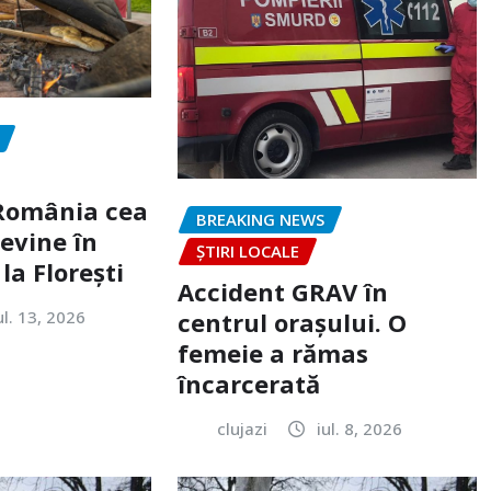
„România cea
BREAKING NEWS
evine în
ȘTIRI LOCALE
la Florești
Accident GRAV în
ul. 13, 2026
centrul orașului. O
femeie a rămas
încarcerată
clujazi
iul. 8, 2026