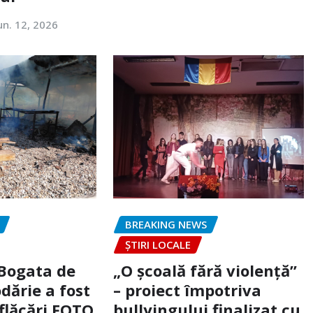
un. 12, 2026
BREAKING NEWS
ȘTIRI LOCALE
 Bogata de
„O școală fără violență”
dărie a fost
– proiect împotriva
flăcări FOTO
bullyingului finalizat cu