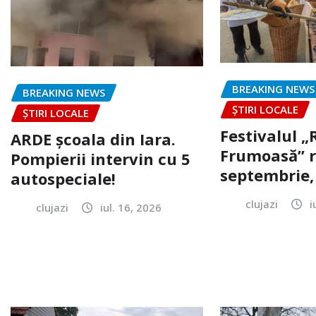
BREAKING NEWS
BREAKING NEWS
ȘTIRI LOCALE
ȘTIRI LOCALE
Festivalul 
ARDE școala din Iara.
Frumoasă” r
Pompierii intervin cu 5
septembrie, 
autospeciale!
clujazi
i
clujazi
iul. 16, 2026