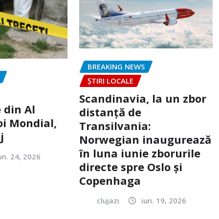
BREAKING NEWS
ȘTIRI LOCALE
Scandinavia, la un zbor
 din Al
distanță de
oi Mondial,
Transilvania:
j
Norwegian inaugurează
în luna iunie zborurile
un. 24, 2026
directe spre Oslo și
Copenhaga
clujazi
iun. 19, 2026