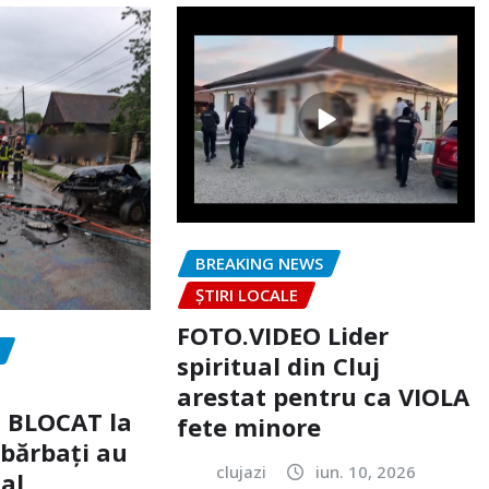
BREAKING NEWS
ȘTIRI LOCALE
FOTO.VIDEO Lider
spiritual din Cluj
arestat pentru ca VIOLA
c BLOCAT la
fete minore
 bărbați au
clujazi
iun. 10, 2026
tal