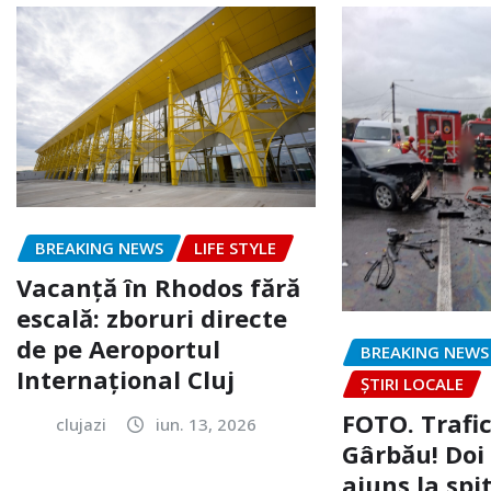
BREAKING NEWS
LIFE STYLE
Vacanță în Rhodos fără
escală: zboruri directe
de pe Aeroportul
BREAKING NEWS
Internațional Cluj
ȘTIRI LOCALE
FOTO. Trafi
clujazi
iun. 13, 2026
Gârbău! Doi
ajuns la spi