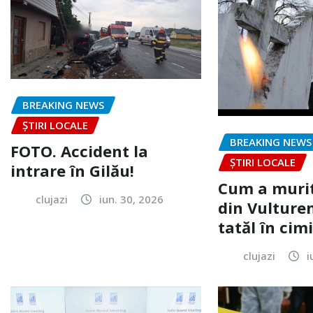
BREAKING NEWS
ȘTIRI LOCALE
BREAKING NEWS
FOTO. Accident la
ȘTIRI LOCALE
intrare în Gilău!
Cum a murit
clujazi
iun. 30, 2026
din Vulturen
tatăl în cimi
clujazi
i