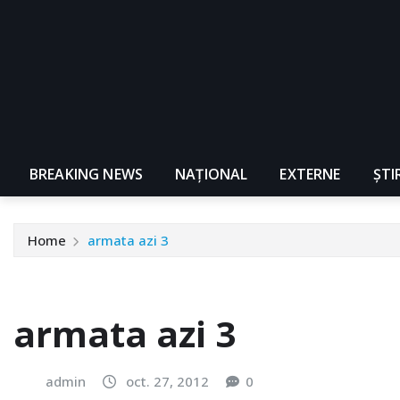
BREAKING NEWS
NAŢIONAL
EXTERNE
ȘTI
Home
armata azi 3
armata azi 3
admin
oct. 27, 2012
0