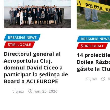
BREAKING NEWS
BREAKING NEWS
ȘTIRI LOCALE
ȘTIRI LOCALE
Directorul general al
14 proiectile
Aeroportului Cluj,
Doilea Răzb
domnul David Ciceo a
găsite la Clu
participat la ședința de
clujazi
i
Board a ACI EUROPE
clujazi
iun. 25, 2026