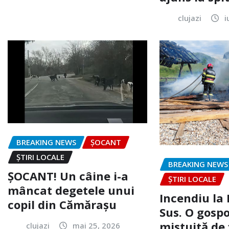
clujazi
i
BREAKING NEWS
ȘOCANT
ȘTIRI LOCALE
BREAKING NEWS
ȘOCANT! Un câine i-a
ȘTIRI LOCALE
mâncat degetele unui
Incendiu la
copil din Cămărașu
Sus. O gospo
mistuită de 
clujazi
mai 25, 2026