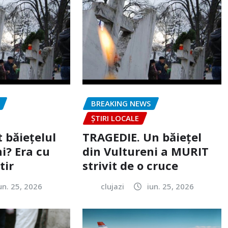
BREAKING NEWS
ȘTIRI LOCALE
 băiețelul
TRAGEDIE. Un băiețel
i? Era cu
din Vultureni a MURIT
tir
strivit de o cruce
un. 25, 2026
clujazi
iun. 25, 2026