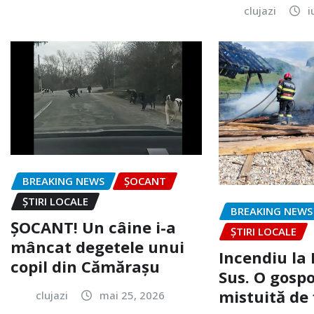
clujazi
i
BREAKING NEWS
ȘOCANT
ȘTIRI LOCALE
BREAKING NEWS
ȘOCANT! Un câine i-a
ȘTIRI LOCALE
mâncat degetele unui
Incendiu la
copil din Cămărașu
Sus. O gospo
mistuită de 
clujazi
mai 25, 2026