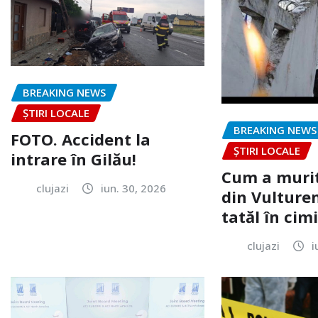
BREAKING NEWS
ȘTIRI LOCALE
BREAKING NEWS
FOTO. Accident la
ȘTIRI LOCALE
intrare în Gilău!
Cum a murit
clujazi
iun. 30, 2026
din Vulturen
tatăl în cimi
clujazi
i