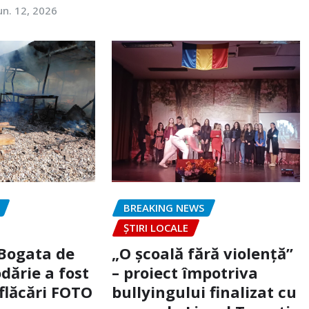
un. 12, 2026
BREAKING NEWS
ȘTIRI LOCALE
 Bogata de
„O școală fără violență”
dărie a fost
– proiect împotriva
flăcări FOTO
bullyingului finalizat cu