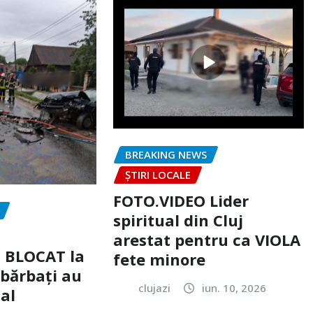
BREAKING NEWS
ȘTIRI LOCALE
FOTO.VIDEO Lider
spiritual din Cluj
arestat pentru ca VIOLA
c BLOCAT la
fete minore
 bărbați au
clujazi
iun. 10, 2026
tal