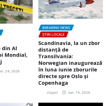
BREAKING NEWS
ȘTIRI LOCALE
Scandinavia, la un zbor
 din Al
distanță de
oi Mondial,
Transilvania:
j
Norwegian inaugurează
în luna iunie zborurile
un. 24, 2026
directe spre Oslo și
Copenhaga
clujazi
iun. 19, 2026