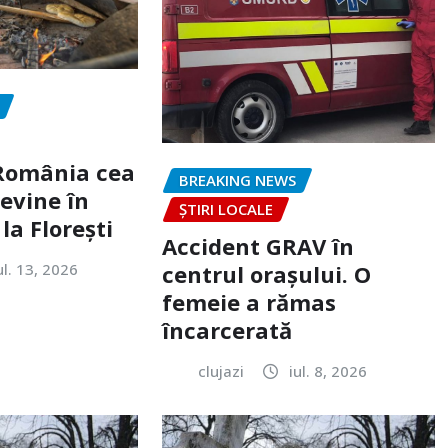
„România cea
BREAKING NEWS
evine în
ȘTIRI LOCALE
la Florești
Accident GRAV în
ul. 13, 2026
centrul orașului. O
femeie a rămas
încarcerată
clujazi
iul. 8, 2026