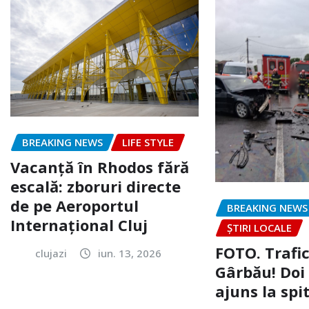
BREAKING NEWS
LIFE STYLE
Vacanță în Rhodos fără
escală: zboruri directe
de pe Aeroportul
BREAKING NEWS
Internațional Cluj
ȘTIRI LOCALE
FOTO. Trafi
clujazi
iun. 13, 2026
Gârbău! Doi
ajuns la spi