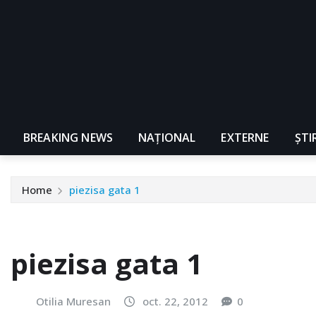
BREAKING NEWS
NAŢIONAL
EXTERNE
ȘTI
Home
piezisa gata 1
piezisa gata 1
Otilia Muresan
oct. 22, 2012
0