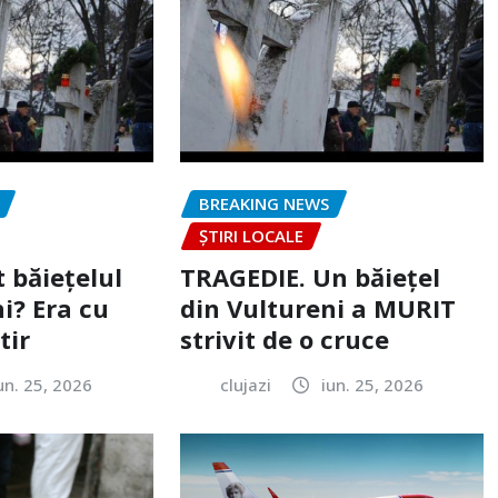
BREAKING NEWS
ȘTIRI LOCALE
 băiețelul
TRAGEDIE. Un băiețel
i? Era cu
din Vultureni a MURIT
tir
strivit de o cruce
un. 25, 2026
clujazi
iun. 25, 2026