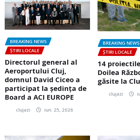
BREAKING NEWS
BREAKING NEWS
ȘTIRI LOCALE
ȘTIRI LOCALE
Directorul general al
14 proiectile
Aeroportului Cluj,
Doilea Răzb
domnul David Ciceo a
găsite la Clu
participat la ședința de
clujazi
i
Board a ACI EUROPE
clujazi
iun. 25, 2026